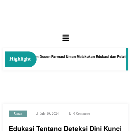
an Kelakai: Tim Dosen Farmasi Untan Melakukan Edukasi dan Pelatihan Pem
Highlight
Untan
July 10, 2024
0 Comments
Edukasi Tentang Deteksi Dini Kunci