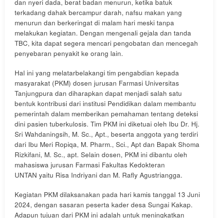
dan nyeri dada, berat badan menurun, ketika batuk
terkadang dahak bercampur darah, nafsu makan yang
menurun dan berkeringat di malam hari meski tanpa
melakukan kegiatan. Dengan mengenali gejala dan tanda
TBC, kita dapat segera mencari pengobatan dan mencegah
penyebaran penyakit ke orang lain.
Hal ini yang melatarbelakangi tim pengabdian kepada
masyarakat (PKM) dosen jurusan Farmasi Universitas
Tanjungpura dan diharapkan dapat menjadi salah satu
bentuk kontribusi dari institusi Pendidikan dalam membantu
pemerintah dalam memberikan pemahaman tentang deteksi
dini pasien tuberkulosis. Tim PKM ini diketuai oleh Ibu Dr. Hj.
Sri Wahdaningsih, M. Sc., Apt., beserta anggota yang terdiri
dari Ibu Meri Ropiqa, M. Pharm., Sci., Apt dan Bapak Shoma
Rizkifani, M. Sc., apt. Selain dosen, PKM ini dibantu oleh
mahasiswa jurusan Farmasi Fakultas Kedokteran
UNTAN yaitu Risa Indriyani dan M. Rafly Agustriangga.
Kegiatan PKM dilaksanakan pada hari kamis tanggal 13 Juni
2024, dengan sasaran peserta kader desa Sungai Kakap.
Adapun tujuan dari PKM ini adalah untuk meningkatkan