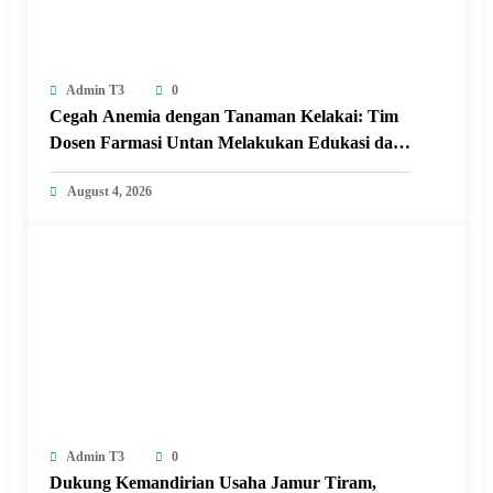
Admin T3
0
Cegah Anemia dengan Tanaman Kelakai: Tim
Dosen Farmasi Untan Melakukan Edukasi dan
Pelatihan Pembuatan Minuman Herbal
August 4, 2026
Tanaman Kelakai di Posyandu Seroja Sungai
Raya dalam Kabupaten Kubu Raya.
Admin T3
0
Dukung Kemandirian Usaha Jamur Tiram,