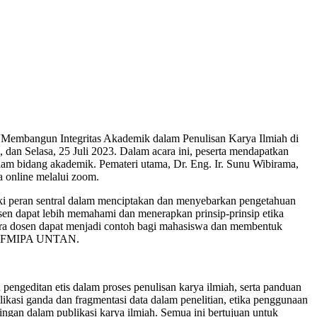
Membangun Integritas Akademik dalam Penulisan Karya Ilmiah di
an Selasa, 25 Juli 2023. Dalam acara ini, peserta mendapatkan
alam bidang akademik. Pemateri utama, Dr. Eng. Ir. Sunu Wibirama,
 online melalui zoom.
iliki peran sentral dalam menciptakan dan menyebarkan pengetahuan
dosen dapat lebih memahami dan menerapkan prinsip-prinsip etika
para dosen dapat menjadi contoh bagi mahasiswa dan membentuk
an di FMIPA UNTAN.
 pengeditan etis dalam proses penulisan karya ilmiah, serta panduan
ikasi ganda dan fragmentasi data dalam penelitian, etika penggunaan
gan dalam publikasi karya ilmiah. Semua ini bertujuan untuk