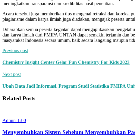
meningkatkan transparansi dan kredibilitas hasil penelitian.
Acara tersebut juga memberikan tips mengenai retraksi dan koreksi p
plagiarisme dalam karya ilmiah juga diadakan, mengajak peserta untuk
Diharapkan semua peserta kegiatan dapat mengaplikasikan pengetahua
dan karya ilmiah dari FMIPA UNTAN dapat semakin terjamin dan berk
masyarakat Indonesia secara umum, baik secara langsung maupun tid
Previous post
Chemistry Insight Center Gelar Fun Chemistry For Kids 2023
Next post
Ubah Data Jadi Informasi, Program Studi Statistika FMIPA Uni
Related Posts
Admin T3
0
Menyembuhkan Sistem Sebelum Menyembuhkan Pasien