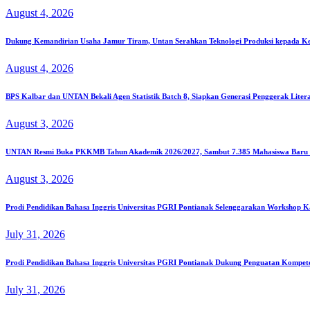
August 4, 2026
Dukung Kemandirian Usaha Jamur Tiram, Untan Serahkan Teknologi Produksi kepada K
August 4, 2026
BPS Kalbar dan UNTAN Bekali Agen Statistik Batch 8, Siapkan Generasi Penggerak Liter
August 3, 2026
UNTAN Resmi Buka PKKMB Tahun Akademik 2026/2027, Sambut 7.385 Mahasiswa Baru S
August 3, 2026
Prodi Pendidikan Bahasa Inggris Universitas PGRI Pontianak Selenggarakan Workshop K
July 31, 2026
Prodi Pendidikan Bahasa Inggris Universitas PGRI Pontianak Dukung Penguatan Kompe
July 31, 2026