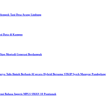
elompok Tani Desa Arang Limbung
asi Data di Kampus
iap Menjadi Generasi Berdampak
arya Tulis Ilmiah Berbasis AI secara Hybrid Bersama STKIP Syech Mansyur Pandeglang
tensi Bahasa Inggris MPLS SMAN 10 Pontianak