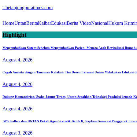
Thetanjungpuratimes.com
Home
Untan
Berita
Kalbar
Edukasi
Berita Video
Nasional
Hukum Krimin
Highlight
Menyembuhkan Sistem Sebelum Menyembuhkan Pasien: Menata Arah Revitalisasi Rumah Sa
August 4, 2026
Cegah Anemia dengan Tanaman Kelakai: Tim Dosen Farmasi Untan Melakukan Edukasi d
August 4, 2026
Dukung Kemandirian Usaha Jamur Tiram, Untan Serahkan Teknologi Produksi kepada K
August 4, 2026
BPS Kalbar dan UNTAN Bekali Agen Statistik Batch 8, Siapkan Generasi Penggerak Liter
August 3, 2026