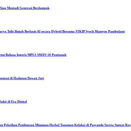
iap Menjadi Generasi Berdampak
arya Tulis Ilmiah Berbasis AI secara Hybrid Bersama STKIP Syech Mansyur Pandeglang
tensi Bahasa Inggris MPLS SMAN 10 Pontianak
sentasi di Hadapan Dewan Juri
kit di Era Digital
an Pelatihan Pembuatan Minuman Herbal Tanaman Kelakai di Posyandu Seroja Sungai Ra