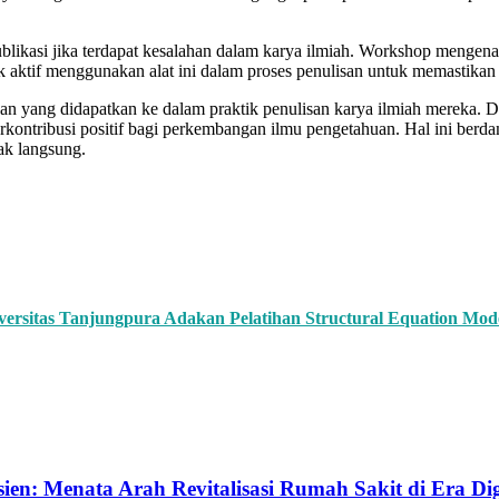
ublikasi jika terdapat kesalahan dalam karya ilmiah. Workshop mengen
 aktif menggunakan alat ini dalam proses penulisan untuk memastikan k
n yang didapatkan ke dalam praktik penulisan karya ilmiah mereka. De
ontribusi positif bagi perkembangan ilmu pengetahuan. Hal ini berd
ak langsung.
versitas Tanjungpura Adakan Pelatihan Structural Equation Mode
: Menata Arah Revitalisasi Rumah Sakit di Era Dig