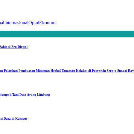
al
Internasional
Opini
Ekonomi
kit di Era Digital
an Pelatihan Pembuatan Minuman Herbal Tanaman Kelakai di Posyandu Seroja Sungai Ra
elompok Tani Desa Arang Limbung
asi Data di Kampus