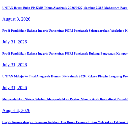
UNTAN Resmi Buka PKKMB Tahun Akademik 2026/2027, Sambut 7.385 Mahasiswa Baru S
August 3, 2026
Prodi Pendidikan Bahasa Inggris Universitas PGRI Pontianak Selenggarakan Workshop K
July 31, 2026
Prodi Pendidikan Bahasa Inggris Universitas PGRI Pontianak Dukung Penguatan Kompe
July 31, 2026
UNTAN Melaju ke Final Anugerah Humas Diktisaintek 2026, Rektor Pimpin Langsung Pre
July 31, 2026
Menyembuhkan Sistem Sebelum Menyembuhkan Pasien: Menata Arah Revitalisasi Rumah Sa
August 4, 2026
Cegah Anemia dengan Tanaman Kelakai: Tim Dosen Farmasi Untan Melakukan Edukasi d