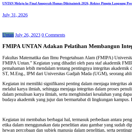
UNTAN Melaju ke Final Anugerah Humas Diktisaintek 2026, Rektor Pimpin Langsung Pre
July 31, 2026
Untan
July 26, 2023
0 Comments
FMIPA UNTAN Adakan Pelatihan Membangun Integri
Fakultas Matematika dan Ilmu Pengetahuan Alam (FMIPA) Universi
FMIPA Untan.” Kegiatan yang dihadiri oleh para staf akademik FMIP
pemahaman lebih mendalam tentang pentingnya integritas akademik da
ST, M.Eng., IPM dari Universitas Gadjah Mada (UGM), seorang ahli 
Kegiatan ini memiliki signifikansi penting dalam menjaga integritas
melalui karya ilmiah, sehingga menjaga integritas dalam proses penul
dalam penulisan karya ilmiah, serta menghindari kesalahan yang da
budaya akademik yang jujur dan bermartabat di lingkungan kampus. Ha
Kegiatan ini membahas berbagai hal, termasuk perbedaan antara pengut
etika dalam menggunakan data penelitian atau gambar yang sudah dip
hewan percobaan dan subjek manusia dalam penelitian, serta pentin