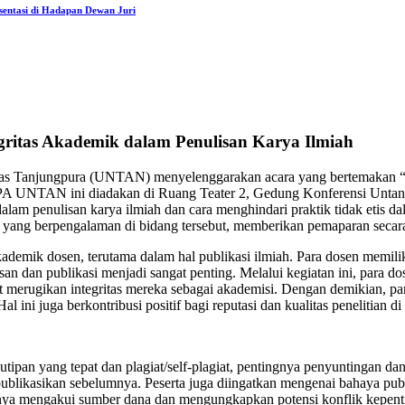
sentasi di Hadapan Dewan Juri
tas Akademik dalam Penulisan Karya Ilmiah
tas Tanjungpura (UNTAN) menyelenggarakan acara yang bertemakan “
A UNTAN ini diadakan di Ruang Teater 2, Gedung Konferensi Untan, d
lam penulisan karya ilmiah dan cara menghindari praktik tidak etis d
yang berpengalaman di bidang tersebut, memberikan pemaparan secara
 akademik dosen, terutama dalam hal publikasi ilmiah. Para dosen mem
isan dan publikasi menjadi sangat penting. Melalui kegiatan ini, para 
pat merugikan integritas mereka sebagai akademisi. Dengan demikian, 
l ini juga berkontribusi positif bagi reputasi dan kualitas peneliti
ipan yang tepat dan plagiat/self-plagiat, pentingnya penyuntingan dan
ublikasikan sebelumnya. Peserta juga diingatkan mengenai bahaya publ
gnya mengakui sumber dana dan mengungkapkan potensi konflik kepentin