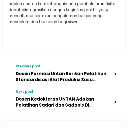
adalah contoh konkret bagaimana pembelajaran fisika
dapat diintegrasikan dengan kegiatan praktis yang
menarik, menciptakan pengalaman belajar yang
mendalam dan berkesan bagi siswa.
F
Previous post
Dosen Farmasi Untan Berikan Pelatihan
Standardisasi Alat Produksi Susu
Kambing Sendoro untuk Menghasilkan
Susu yang Higienis
Next post
Dosen Kedokteran UNTAN Adakan
Pelatihan Sadari dan Sadanis Di
Puskesmas Selakau, Sambas