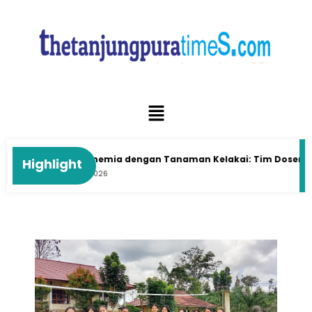
Cegah Anemia dengan Tanaman Kelakai: Tim Dosen Farmasi U
Highlight
August 4, 2026