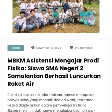
Berita
November 21, 2023
0 Comments
MBKM Asistensi Mengajar Prodi
Fisika: Siswa SMA Negeri 2
Samalantan Berhasil Luncurkan
Roket Air
Roket air bukan sekedar mainan, namun merupakan
proyek sains yang menarik dan edukatif, terutama
ketika diaplikasikan dalam pembelajaran fisika.
Eksperimen ini tidak hanya menghubungkan prinsip-