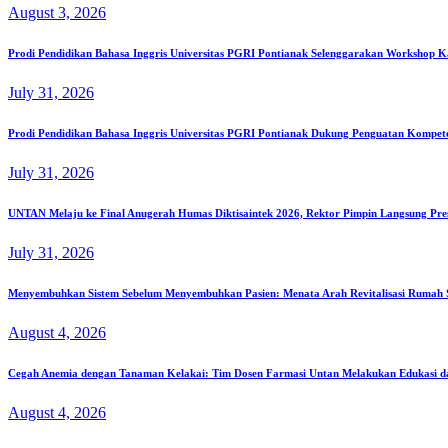
August 3, 2026
Prodi Pendidikan Bahasa Inggris Universitas PGRI Pontianak Selenggarakan Workshop K
July 31, 2026
Prodi Pendidikan Bahasa Inggris Universitas PGRI Pontianak Dukung Penguatan Kompe
July 31, 2026
UNTAN Melaju ke Final Anugerah Humas Diktisaintek 2026, Rektor Pimpin Langsung Pre
July 31, 2026
Menyembuhkan Sistem Sebelum Menyembuhkan Pasien: Menata Arah Revitalisasi Rumah Sa
August 4, 2026
Cegah Anemia dengan Tanaman Kelakai: Tim Dosen Farmasi Untan Melakukan Edukasi d
August 4, 2026