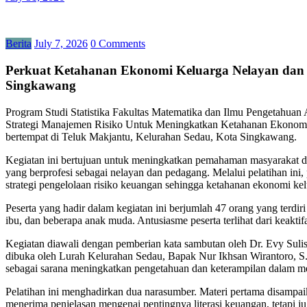
Berita
July 7, 2026
0 Comments
Perkuat Ketahanan Ekonomi Keluarga Nelayan dan Pe
Singkawang
Program Studi Statistika Fakultas Matematika dan Ilmu Pengetahua
Strategi Manajemen Risiko Untuk Meningkatkan Ketahanan Ekonomi M
bertempat di Teluk Makjantu, Kelurahan Sedau, Kota Singkawang.
Kegiatan ini bertujuan untuk meningkatkan pemahaman masyarakat d
yang berprofesi sebagai nelayan dan pedagang. Melalui pelatihan i
strategi pengelolaan risiko keuangan sehingga ketahanan ekonomi ke
Peserta yang hadir dalam kegiatan ini berjumlah 47 orang yang terdi
ibu, dan beberapa anak muda. Antusiasme peserta terlihat dari keaktif
Kegiatan diawali dengan pemberian kata sambutan oleh Dr. Evy Sulist
dibuka oleh Lurah Kelurahan Sedau, Bapak Nur Ikhsan Wirantoro, S.
sebagai sarana meningkatkan pengetahuan dan keterampilan dalam m
Pelatihan ini menghadirkan dua narasumber. Materi pertama disampaika
menerima penjelasan mengenai pentingnya literasi keuangan, tetap