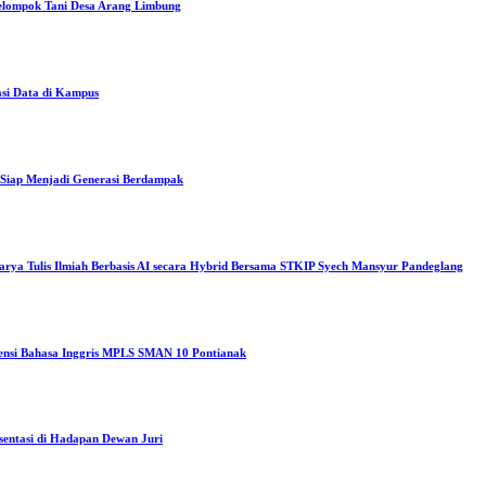
elompok Tani Desa Arang Limbung
asi Data di Kampus
iap Menjadi Generasi Berdampak
arya Tulis Ilmiah Berbasis AI secara Hybrid Bersama STKIP Syech Mansyur Pandeglang
tensi Bahasa Inggris MPLS SMAN 10 Pontianak
sentasi di Hadapan Dewan Juri