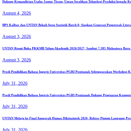
Dukung Kemandirian Usaha Jamur Tiram, Untan Serahkan Teknologi Produksi kepada K
August 4, 2026
BPS Kalbar dan UNTAN Bekali Agen Statistik Batch 8, Siapkan Generasi Penggerak Liter
August 3, 2026
UNTAN Resmi Buka PKKMB Tahun Akademik 2026/2027, Sambut 7.385 Mahasiswa Baru S
August 3, 2026
Prodi Pendidikan Bahasa Inggris Universitas PGRI Pontianak Selenggarakan Workshop K
July 31, 2026
Prodi Pendidikan Bahasa Inggris Universitas PGRI Pontianak Dukung Penguatan Kompe
July 31, 2026
UNTAN Melaju ke Final Anugerah Humas Diktisaintek 2026, Rektor Pimpin Langsung Pre
July 31, 2026