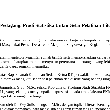
dagang, Prodi Statistika Untan Gelar Pelatihan Lit
n Alam Universitas Tanjungpura melaksanakan kegiatan Pengabdian Ke
asyarakat Pesisir Desa Teluk Makjantu Singkawang.” Kegiatan ini d
alam mengelola keuangan rumah tangga serta mempersiapkan keluarga
ni, peserta diharapkan mampu menyusun perencanaan keuangan yang le
luarga dapat semakin meningkat.
ri atas Bapak Lurah Kelurahan Sedau, Ketua RT, perwakilan tokoh masy
an mereka mengikuti setiap sesi pelatihan dan diskusi yang berlangsung
ianingsih, S.Si., M.Sc. selaku Koordinator Program Studi Statistika F
H., yang sekaligus menyampaikan apresiasi kepada tim pelaksana PKM 
engelola keuangan keluarga.
n oleh Dr. Evy Sulistianingsih, M.Sc. dengan topik “Literasi Keuangan
i juga diajak memahami cara menyusun anggaran rumah tangga, membed