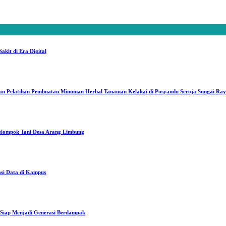
kit di Era Digital
an Pelatihan Pembuatan Minuman Herbal Tanaman Kelakai di Posyandu Seroja Sungai Ra
elompok Tani Desa Arang Limbung
asi Data di Kampus
iap Menjadi Generasi Berdampak