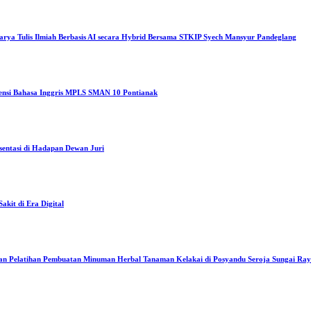
arya Tulis Ilmiah Berbasis AI secara Hybrid Bersama STKIP Syech Mansyur Pandeglang
tensi Bahasa Inggris MPLS SMAN 10 Pontianak
sentasi di Hadapan Dewan Juri
kit di Era Digital
an Pelatihan Pembuatan Minuman Herbal Tanaman Kelakai di Posyandu Seroja Sungai Ra