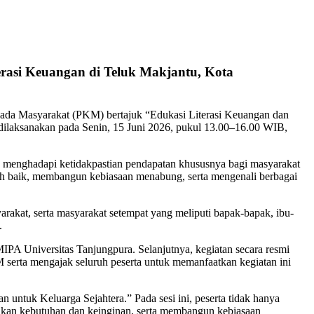
erasi Keuangan di Teluk Makjantu, Kota
pada Masyarakat (PKM) bertajuk “Edukasi Literasi Keuangan dan
ilaksanakan pada Senin, 15 Juni 2026, pukul 13.00–16.00 WIB,
 menghadapi ketidakpastian pendapatan khususnya bagi masyarakat
bih baik, membangun kebiasaan menabung, serta mengenali berbagai
arakat, serta masyarakat setempat yang meliputi bapak-bapak, ibu-
.
MIPA Universitas Tanjungpura. Selanjutnya, kegiatan secara resmi
serta mengajak seluruh peserta untuk memanfaatkan kegiatan ini
 untuk Keluarga Sejahtera.” Pada sesi ini, peserta tidak hanya
akan kebutuhan dan keinginan, serta membangun kebiasaan