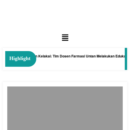
ia dengan Tanaman Kelakai: Tim Dosen Farmasi Untan Melakukan Edukasi da
Highlight
26