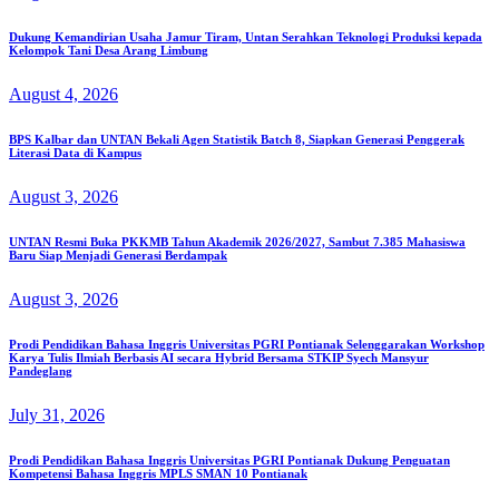
Dukung Kemandirian Usaha Jamur Tiram, Untan Serahkan Teknologi Produksi kepada
Kelompok Tani Desa Arang Limbung
August 4, 2026
BPS Kalbar dan UNTAN Bekali Agen Statistik Batch 8, Siapkan Generasi Penggerak
Literasi Data di Kampus
August 3, 2026
UNTAN Resmi Buka PKKMB Tahun Akademik 2026/2027, Sambut 7.385 Mahasiswa
Baru Siap Menjadi Generasi Berdampak
August 3, 2026
Prodi Pendidikan Bahasa Inggris Universitas PGRI Pontianak Selenggarakan Workshop
Karya Tulis Ilmiah Berbasis AI secara Hybrid Bersama STKIP Syech Mansyur
Pandeglang
July 31, 2026
Prodi Pendidikan Bahasa Inggris Universitas PGRI Pontianak Dukung Penguatan
Kompetensi Bahasa Inggris MPLS SMAN 10 Pontianak