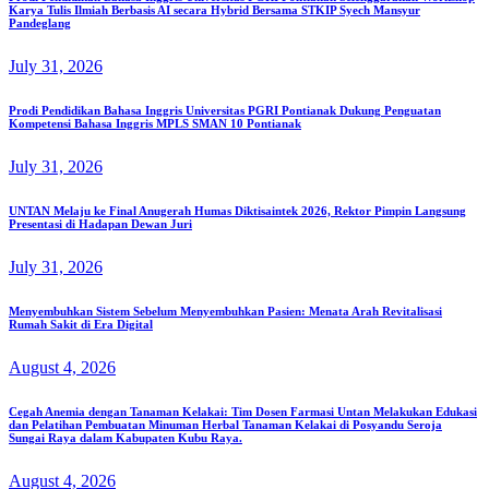
Karya Tulis Ilmiah Berbasis AI secara Hybrid Bersama STKIP Syech Mansyur
Pandeglang
July 31, 2026
Prodi Pendidikan Bahasa Inggris Universitas PGRI Pontianak Dukung Penguatan
Kompetensi Bahasa Inggris MPLS SMAN 10 Pontianak
July 31, 2026
UNTAN Melaju ke Final Anugerah Humas Diktisaintek 2026, Rektor Pimpin Langsung
Presentasi di Hadapan Dewan Juri
July 31, 2026
Menyembuhkan Sistem Sebelum Menyembuhkan Pasien: Menata Arah Revitalisasi
Rumah Sakit di Era Digital
August 4, 2026
Cegah Anemia dengan Tanaman Kelakai: Tim Dosen Farmasi Untan Melakukan Edukasi
dan Pelatihan Pembuatan Minuman Herbal Tanaman Kelakai di Posyandu Seroja
Sungai Raya dalam Kabupaten Kubu Raya.
August 4, 2026