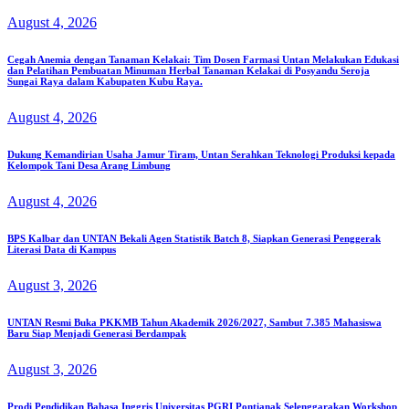
August 4, 2026
Cegah Anemia dengan Tanaman Kelakai: Tim Dosen Farmasi Untan Melakukan Edukasi
dan Pelatihan Pembuatan Minuman Herbal Tanaman Kelakai di Posyandu Seroja
Sungai Raya dalam Kabupaten Kubu Raya.
August 4, 2026
Dukung Kemandirian Usaha Jamur Tiram, Untan Serahkan Teknologi Produksi kepada
Kelompok Tani Desa Arang Limbung
August 4, 2026
BPS Kalbar dan UNTAN Bekali Agen Statistik Batch 8, Siapkan Generasi Penggerak
Literasi Data di Kampus
August 3, 2026
UNTAN Resmi Buka PKKMB Tahun Akademik 2026/2027, Sambut 7.385 Mahasiswa
Baru Siap Menjadi Generasi Berdampak
August 3, 2026
Prodi Pendidikan Bahasa Inggris Universitas PGRI Pontianak Selenggarakan Workshop