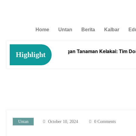
Home
Untan
Berita
Kalbar
Ed
Cegah Anemia dengan Tanaman Kelakai: Tim Dosen Farmas
Highlight
August 4, 2026
Untan
October 10, 2024
0 Comments