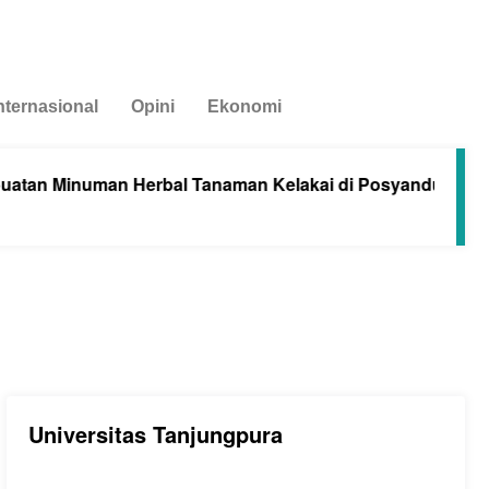
nternasional
Opini
Ekonomi
uman Herbal Tanaman Kelakai di Posyandu Seroja Sungai
Universitas Tanjungpura