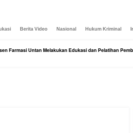
ukasi
Berita Video
Nasional
Hukum Kriminal
I
i Untan Melakukan Edukasi dan Pelatihan Pembuatan Min