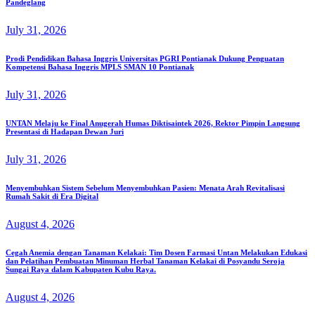
Pandeglang
July 31, 2026
Prodi Pendidikan Bahasa Inggris Universitas PGRI Pontianak Dukung Penguatan
Kompetensi Bahasa Inggris MPLS SMAN 10 Pontianak
July 31, 2026
UNTAN Melaju ke Final Anugerah Humas Diktisaintek 2026, Rektor Pimpin Langsung
Presentasi di Hadapan Dewan Juri
July 31, 2026
Menyembuhkan Sistem Sebelum Menyembuhkan Pasien: Menata Arah Revitalisasi
Rumah Sakit di Era Digital
August 4, 2026
Cegah Anemia dengan Tanaman Kelakai: Tim Dosen Farmasi Untan Melakukan Edukasi
dan Pelatihan Pembuatan Minuman Herbal Tanaman Kelakai di Posyandu Seroja
Sungai Raya dalam Kabupaten Kubu Raya.
August 4, 2026