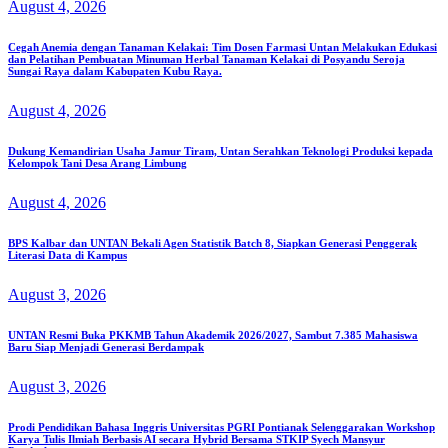
August 4, 2026
Cegah Anemia dengan Tanaman Kelakai: Tim Dosen Farmasi Untan Melakukan Edukasi
dan Pelatihan Pembuatan Minuman Herbal Tanaman Kelakai di Posyandu Seroja
Sungai Raya dalam Kabupaten Kubu Raya.
August 4, 2026
Dukung Kemandirian Usaha Jamur Tiram, Untan Serahkan Teknologi Produksi kepada
Kelompok Tani Desa Arang Limbung
August 4, 2026
BPS Kalbar dan UNTAN Bekali Agen Statistik Batch 8, Siapkan Generasi Penggerak
Literasi Data di Kampus
August 3, 2026
UNTAN Resmi Buka PKKMB Tahun Akademik 2026/2027, Sambut 7.385 Mahasiswa
Baru Siap Menjadi Generasi Berdampak
August 3, 2026
Prodi Pendidikan Bahasa Inggris Universitas PGRI Pontianak Selenggarakan Workshop
Karya Tulis Ilmiah Berbasis AI secara Hybrid Bersama STKIP Syech Mansyur