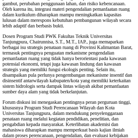
gambut, perubahan penggunaan lahan, dan risiko kebencanaan.
Oleh karena itu, integrasi materi pengendalian pemanfaatan ruang
dalam kurikulum diharapkan mampu meningkatkan kapasitas
lulusan dalam merespons kebutuhan pembangunan wilayah secara
lebih adaptif dan berbasis bukti.
Dosen Program Studi PWK Fakultas Teknik Universitas
Tanjungpura, Chairunnisa, S.T., M.T., IAP., juga memaparkan
berbagai isu strategis penataan ruang di Provinsi Kalimantan Barat,
termasuk pentingnya penguatan mekanisme pengendalian
pemanfaatan ruang yang tidak hanya berorientasi pada kawasan
potensial ekonomi, tetapi juga kawasan lindung dan kawasan
strategis yang memiliki fungsi ekologis penting. Selain itu,
disampaikan pula perlunya pengembangan mekanisme insentif dan
disinsentif antarwilayah kabupaten/kota yang memiliki keterkaitan
sistem hidrologis serta dampak lintas wilayah akibat pemanfaatan
sumber daya alam yang tidak berkelanjutan.
Forum diskusi ini menegaskan pentingnya peran perguruan tinggi,
khususnya Program Studi Perencanaan Wilayah dan Kota
Universitas Tanjungpura, dalam mendukung penyelenggaraan
penataan ruang melalui kegiatan pendidikan, penelitian, dan
pengabdian kepada masyarakat. Keterlibatan akademisi dan
mahasiswa diharapkan mampu memperkuat basis kajian ilmiah
dalam proses perencanaan, pengendalian, dan evaluasi kebijakan