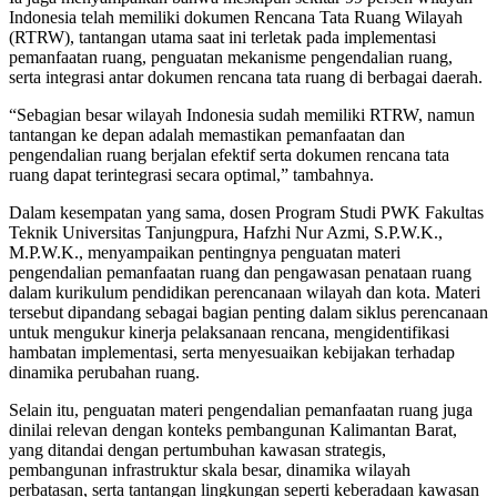
Indonesia telah memiliki dokumen Rencana Tata Ruang Wilayah
(RTRW), tantangan utama saat ini terletak pada implementasi
pemanfaatan ruang, penguatan mekanisme pengendalian ruang,
serta integrasi antar dokumen rencana tata ruang di berbagai daerah.
“Sebagian besar wilayah Indonesia sudah memiliki RTRW, namun
tantangan ke depan adalah memastikan pemanfaatan dan
pengendalian ruang berjalan efektif serta dokumen rencana tata
ruang dapat terintegrasi secara optimal,” tambahnya.
Dalam kesempatan yang sama, dosen Program Studi PWK Fakultas
Teknik Universitas Tanjungpura, Hafzhi Nur Azmi, S.P.W.K.,
M.P.W.K., menyampaikan pentingnya penguatan materi
pengendalian pemanfaatan ruang dan pengawasan penataan ruang
dalam kurikulum pendidikan perencanaan wilayah dan kota. Materi
tersebut dipandang sebagai bagian penting dalam siklus perencanaan
untuk mengukur kinerja pelaksanaan rencana, mengidentifikasi
hambatan implementasi, serta menyesuaikan kebijakan terhadap
dinamika perubahan ruang.
Selain itu, penguatan materi pengendalian pemanfaatan ruang juga
dinilai relevan dengan konteks pembangunan Kalimantan Barat,
yang ditandai dengan pertumbuhan kawasan strategis,
pembangunan infrastruktur skala besar, dinamika wilayah
perbatasan, serta tantangan lingkungan seperti keberadaan kawasan