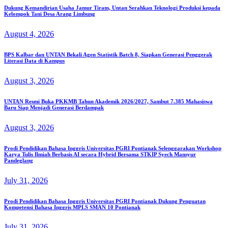
Dukung Kemandirian Usaha Jamur Tiram, Untan Serahkan Teknologi Produksi kepada
Kelompok Tani Desa Arang Limbung
August 4, 2026
BPS Kalbar dan UNTAN Bekali Agen Statistik Batch 8, Siapkan Generasi Penggerak
Literasi Data di Kampus
August 3, 2026
UNTAN Resmi Buka PKKMB Tahun Akademik 2026/2027, Sambut 7.385 Mahasiswa
Baru Siap Menjadi Generasi Berdampak
August 3, 2026
Prodi Pendidikan Bahasa Inggris Universitas PGRI Pontianak Selenggarakan Workshop
Karya Tulis Ilmiah Berbasis AI secara Hybrid Bersama STKIP Syech Mansyur
Pandeglang
July 31, 2026
Prodi Pendidikan Bahasa Inggris Universitas PGRI Pontianak Dukung Penguatan
Kompetensi Bahasa Inggris MPLS SMAN 10 Pontianak
July 31, 2026