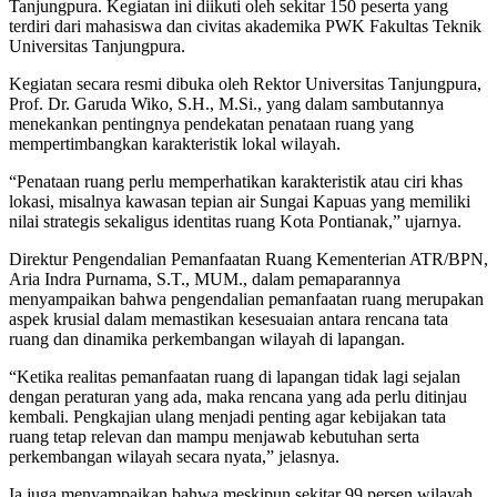
Tanjungpura. Kegiatan ini diikuti oleh sekitar 150 peserta yang
terdiri dari mahasiswa dan civitas akademika PWK Fakultas Teknik
Universitas Tanjungpura.
Kegiatan secara resmi dibuka oleh Rektor Universitas Tanjungpura,
Prof. Dr. Garuda Wiko, S.H., M.Si., yang dalam sambutannya
menekankan pentingnya pendekatan penataan ruang yang
mempertimbangkan karakteristik lokal wilayah.
“Penataan ruang perlu memperhatikan karakteristik atau ciri khas
lokasi, misalnya kawasan tepian air Sungai Kapuas yang memiliki
nilai strategis sekaligus identitas ruang Kota Pontianak,” ujarnya.
Direktur Pengendalian Pemanfaatan Ruang Kementerian ATR/BPN,
Aria Indra Purnama, S.T., MUM., dalam pemaparannya
menyampaikan bahwa pengendalian pemanfaatan ruang merupakan
aspek krusial dalam memastikan kesesuaian antara rencana tata
ruang dan dinamika perkembangan wilayah di lapangan.
“Ketika realitas pemanfaatan ruang di lapangan tidak lagi sejalan
dengan peraturan yang ada, maka rencana yang ada perlu ditinjau
kembali. Pengkajian ulang menjadi penting agar kebijakan tata
ruang tetap relevan dan mampu menjawab kebutuhan serta
perkembangan wilayah secara nyata,” jelasnya.
Ia juga menyampaikan bahwa meskipun sekitar 99 persen wilayah