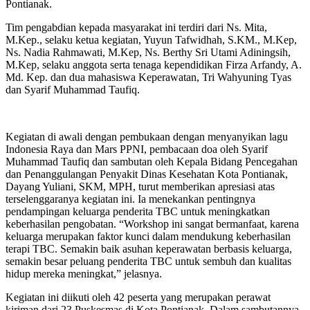
Pontianak.
Tim pengabdian kepada masyarakat ini terdiri dari Ns. Mita,
M.Kep., selaku ketua kegiatan, Yuyun Tafwidhah, S.KM., M.Kep,
Ns. Nadia Rahmawati, M.Kep, Ns. Berthy Sri Utami Adiningsih,
M.Kep, selaku anggota serta tenaga kependidikan Firza Arfandy, A.
Md. Kep. dan dua mahasiswa Keperawatan, Tri Wahyuning Tyas
dan Syarif Muhammad Taufiq.
Kegiatan di awali dengan pembukaan dengan menyanyikan lagu
Indonesia Raya dan Mars PPNI, pembacaan doa oleh Syarif
Muhammad Taufiq dan sambutan oleh Kepala Bidang Pencegahan
dan Penanggulangan Penyakit Dinas Kesehatan Kota Pontianak,
Dayang Yuliani, SKM, MPH, turut memberikan apresiasi atas
terselenggaranya kegiatan ini. Ia menekankan pentingnya
pendampingan keluarga penderita TBC untuk meningkatkan
keberhasilan pengobatan. “Workshop ini sangat bermanfaat, karena
keluarga merupakan faktor kunci dalam mendukung keberhasilan
terapi TBC. Semakin baik asuhan keperawatan berbasis keluarga,
semakin besar peluang penderita TBC untuk sembuh dan kualitas
hidup mereka meningkat,” jelasnya.
Kegiatan ini diikuti oleh 42 peserta yang merupakan perawat
kiriman dari 23 Puskesmas di Kota Pontianak. Dalam sambutannya,