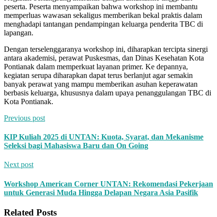
peserta. Peserta menyampaikan bahwa workshop ini membantu
memperluas wawasan sekaligus memberikan bekal praktis dalam
menghadapi tantangan pendampingan keluarga penderita TBC di
lapangan.
Dengan terselenggaranya workshop ini, diharapkan tercipta sinergi
antara akademisi, perawat Puskesmas, dan Dinas Kesehatan Kota
Pontianak dalam memperkuat layanan primer. Ke depannya,
kegiatan serupa diharapkan dapat terus berlanjut agar semakin
banyak perawat yang mampu memberikan asuhan keperawatan
berbasis keluarga, khususnya dalam upaya penanggulangan TBC di
Kota Pontianak.
Previous post
KIP Kuliah 2025 di UNTAN: Kuota, Syarat, dan Mekanisme
Seleksi bagi Mahasiswa Baru dan On Going
Next post
Workshop American Corner UNTAN: Rekomendasi Pekerjaan
untuk Generasi Muda Hingga Delapan Negara Asia Pasifik
Related Posts