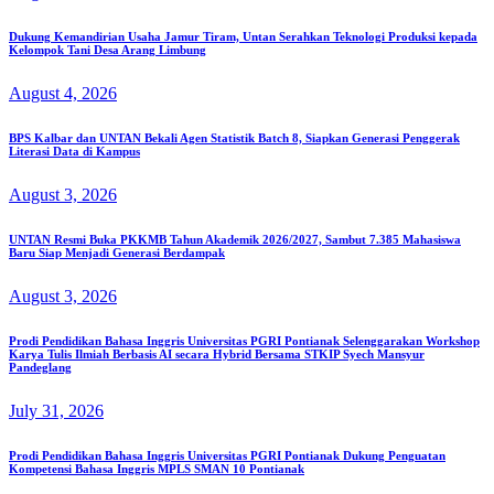
Dukung Kemandirian Usaha Jamur Tiram, Untan Serahkan Teknologi Produksi kepada
Kelompok Tani Desa Arang Limbung
August 4, 2026
BPS Kalbar dan UNTAN Bekali Agen Statistik Batch 8, Siapkan Generasi Penggerak
Literasi Data di Kampus
August 3, 2026
UNTAN Resmi Buka PKKMB Tahun Akademik 2026/2027, Sambut 7.385 Mahasiswa
Baru Siap Menjadi Generasi Berdampak
August 3, 2026
Prodi Pendidikan Bahasa Inggris Universitas PGRI Pontianak Selenggarakan Workshop
Karya Tulis Ilmiah Berbasis AI secara Hybrid Bersama STKIP Syech Mansyur
Pandeglang
July 31, 2026
Prodi Pendidikan Bahasa Inggris Universitas PGRI Pontianak Dukung Penguatan
Kompetensi Bahasa Inggris MPLS SMAN 10 Pontianak