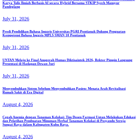
Karya Tulis Ilmiah Berbasis AI secara Hybrid Bersama STKIP Syech Mansyur
Pandeglang
July 31, 2026
Prodi Pendidikan Bahasa Inggris Universitas PGRI Pontianak Dukung Penguatan
Kompetensi Bahasa Inggris MPLS SMAN 10 Pontianak
July 31, 2026
UNTAN Melaju ke Final Anugerah Humas Diktisaintek 2026, Rektor Pimpin Langsung
Presentasi di Hadapan Dewan Juri
July 31, 2026
Menyembuhkan Sistem Sebelum Menyembuhkan Pasien: Menata Arah Revitalisasi
Rumah Sakit di Era Digital
August 4, 2026
Cegah Anemia dengan Tanaman Kelakai: Tim Dosen Farmasi Untan Melakukan Edukasi
dan Pelatihan Pembuatan Minuman Herbal Tanaman Kelakai di Posyandu Seroja
Sungai Raya dalam Kabupaten Kubu Raya.
August 4, 2026