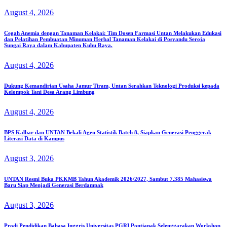
August 4, 2026
Cegah Anemia dengan Tanaman Kelakai: Tim Dosen Farmasi Untan Melakukan Edukasi
dan Pelatihan Pembuatan Minuman Herbal Tanaman Kelakai di Posyandu Seroja
Sungai Raya dalam Kabupaten Kubu Raya.
August 4, 2026
Dukung Kemandirian Usaha Jamur Tiram, Untan Serahkan Teknologi Produksi kepada
Kelompok Tani Desa Arang Limbung
August 4, 2026
BPS Kalbar dan UNTAN Bekali Agen Statistik Batch 8, Siapkan Generasi Penggerak
Literasi Data di Kampus
August 3, 2026
UNTAN Resmi Buka PKKMB Tahun Akademik 2026/2027, Sambut 7.385 Mahasiswa
Baru Siap Menjadi Generasi Berdampak
August 3, 2026
Prodi Pendidikan Bahasa Inggris Universitas PGRI Pontianak Selenggarakan Workshop