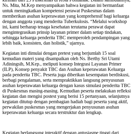
Ns. Mita, M.Kep menyampaikan bahwa kegiatan ini bermanfaat
untuk meningkatkan kompetensi perawat Puskesmas dalam
memberikan asuhan keperawatan yang komprehensif bagi keluarga
dengan anggota yang menderita Tuberkulosis. “Melalui workshop
ini, kami berharap tenaga kesehatan terutama perawat dapat
mengintegrasikan prinsip layanan primer dalam setiap tindakan,
sehingga keluarga penderita TBC memperoleh pendampingan yang
lebih baik, konsisten, dan holistik,” ujarnya.
Kegiatan inti dimulai dengan pretest yang berjumlah 15 soal
kemudian materi yang disampaikan oleh Ns. Berthy Sri Utami
Adiningsih, M.Kep., meliputi konsep Integrasi Layanan Primer
(ILP), Konsep penyakit TBC dan Asuhan keperawatan Keluarga
pada penderita TBC. Peserta juga diberikan kesempatan berdiskusi,
berbagi pengalaman, serta mempraktikkan langsung penyusunan
asuhan keperawatan keluarga dengan kasus simulasi penderita TBC
di Puskesmas masing-masing. Kemudian peserta melakukan refleksi
kegiatan dan mengisi postest yang berisi 15 pertanyaan, selanjutnya
kegiatan ditutup dengan pembagian hadiah bagi peserta yang aktif,
perwakilan puskesmas yang mengerjakan penyusunan asuhan
keperawatan keluarga secara terstruktur dan lengkap.
Kegiatan berlangsung interaktif dengan antusiasme tinggi dari