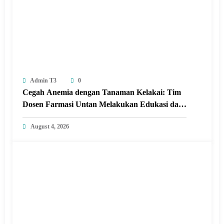
Admin T3
0
Cegah Anemia dengan Tanaman Kelakai: Tim
Dosen Farmasi Untan Melakukan Edukasi dan
Pelatihan Pembuatan Minuman Herbal
August 4, 2026
Tanaman Kelakai di Posyandu Seroja Sungai
Raya dalam Kabupaten Kubu Raya.