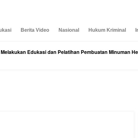
ukasi
Berita Video
Nasional
Hukum Kriminal
I
n Edukasi dan Pelatihan Pembuatan Minuman Herbal Tana