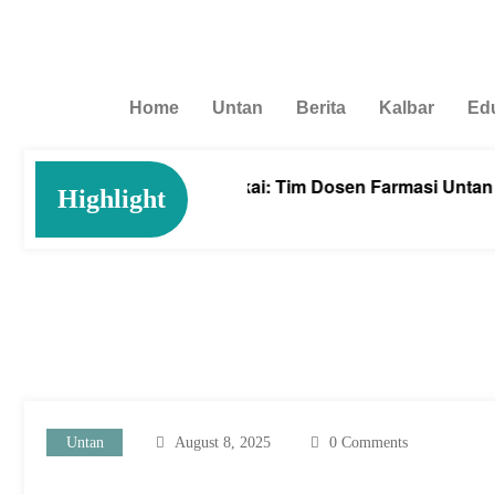
Home
Untan
Berita
Kalbar
Ed
gan Tanaman Kelakai: Tim Dosen Farmasi Untan Melakuka
Highlight
Untan
August 8, 2025
0 Comments