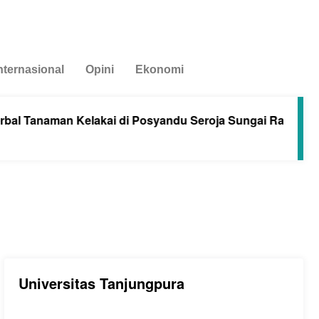
nternasional
Opini
Ekonomi
man Kelakai di Posyandu Seroja Sungai Raya dalam Kabup
Universitas Tanjungpura