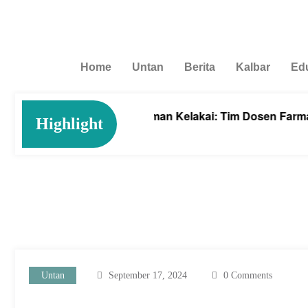
Home
Untan
Berita
Kalbar
Ed
nemia dengan Tanaman Kelakai: Tim Dosen Farmasi Untan
Highlight
 2026
Untan
September 17, 2024
0 Comments