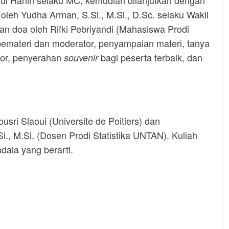
ul Hanin selaku MC, kemudian dilanjutkan dengan
leh Yudha Arman, S.Si., M.Si., D.Sc. selaku Wakil
doa oleh Rifki Pebriyandi (Mahasiswa Prodi
emateri dan moderator, penyampaian materi, tanya
tor, penyerahan
bagi peserta terbaik, dan
souvenir
usri Slaoui (Universite de Poitiers) dan
., M.Si. (Dosen Prodi Statistika UNTAN). Kuliah
dala yang berarti.