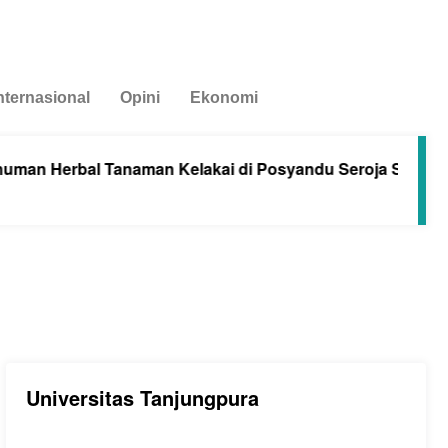
nternasional
Opini
Ekonomi
rbal Tanaman Kelakai di Posyandu Seroja Sungai Raya d
Universitas Tanjungpura