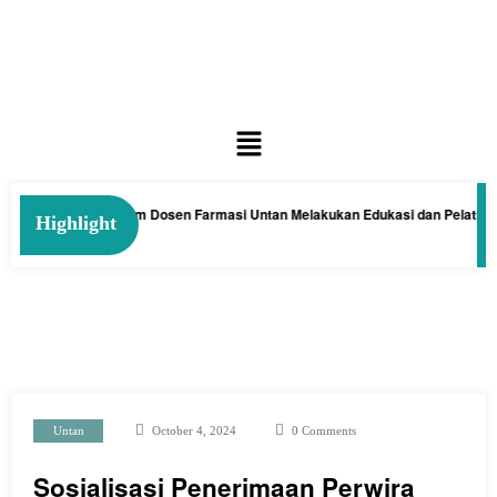
man Kelakai: Tim Dosen Farmasi Untan Melakukan Edukasi dan Pelatihan Pe
Highlight
Untan
October 4, 2024
0 Comments
Sosialisasi Penerimaan Perwira