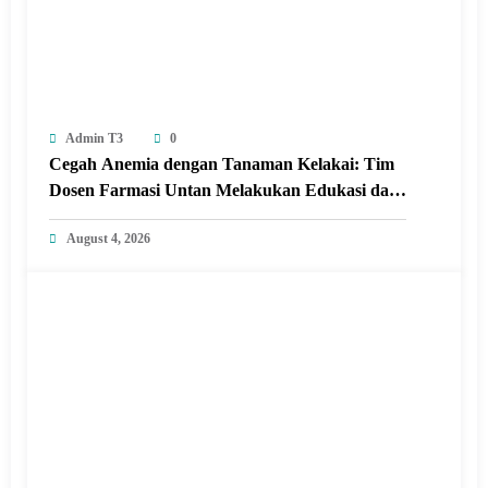
Admin T3
0
Cegah Anemia dengan Tanaman Kelakai: Tim
Dosen Farmasi Untan Melakukan Edukasi dan
Pelatihan Pembuatan Minuman Herbal
August 4, 2026
Tanaman Kelakai di Posyandu Seroja Sungai
Raya dalam Kabupaten Kubu Raya.