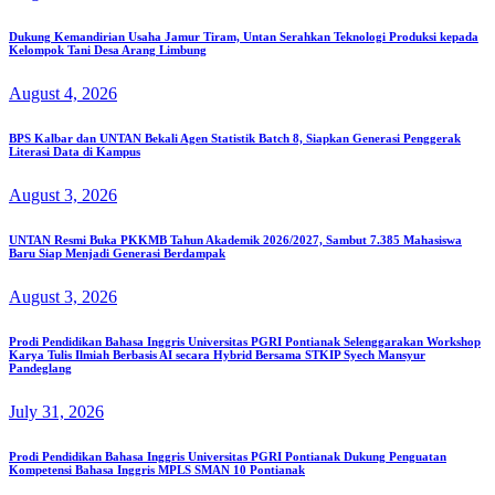
Dukung Kemandirian Usaha Jamur Tiram, Untan Serahkan Teknologi Produksi kepada
Kelompok Tani Desa Arang Limbung
August 4, 2026
BPS Kalbar dan UNTAN Bekali Agen Statistik Batch 8, Siapkan Generasi Penggerak
Literasi Data di Kampus
August 3, 2026
UNTAN Resmi Buka PKKMB Tahun Akademik 2026/2027, Sambut 7.385 Mahasiswa
Baru Siap Menjadi Generasi Berdampak
August 3, 2026
Prodi Pendidikan Bahasa Inggris Universitas PGRI Pontianak Selenggarakan Workshop
Karya Tulis Ilmiah Berbasis AI secara Hybrid Bersama STKIP Syech Mansyur
Pandeglang
July 31, 2026
Prodi Pendidikan Bahasa Inggris Universitas PGRI Pontianak Dukung Penguatan
Kompetensi Bahasa Inggris MPLS SMAN 10 Pontianak