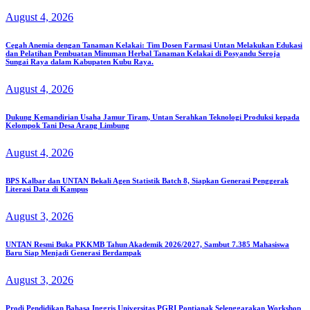
August 4, 2026
Cegah Anemia dengan Tanaman Kelakai: Tim Dosen Farmasi Untan Melakukan Edukasi
dan Pelatihan Pembuatan Minuman Herbal Tanaman Kelakai di Posyandu Seroja
Sungai Raya dalam Kabupaten Kubu Raya.
August 4, 2026
Dukung Kemandirian Usaha Jamur Tiram, Untan Serahkan Teknologi Produksi kepada
Kelompok Tani Desa Arang Limbung
August 4, 2026
BPS Kalbar dan UNTAN Bekali Agen Statistik Batch 8, Siapkan Generasi Penggerak
Literasi Data di Kampus
August 3, 2026
UNTAN Resmi Buka PKKMB Tahun Akademik 2026/2027, Sambut 7.385 Mahasiswa
Baru Siap Menjadi Generasi Berdampak
August 3, 2026
Prodi Pendidikan Bahasa Inggris Universitas PGRI Pontianak Selenggarakan Workshop