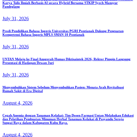
Karya Tulis Ilmiah Berbasis AI secara Hybrid Bersama STKIP Syech Mansyur
Pandeglang
July 31, 2026
Prodi Pendidikan Bahasa Inggris Universitas PGRI Pontianak Dukung Penguatan
Kompetensi Bahasa Inggris MPLS SMAN 10 Pontianak
July 31, 2026
UNTAN Melaju ke Final Anugerah Humas Diktisaintek 2026, Rektor Pimpin Langsung
Presentasi di Hadapan Dewan Juri
July 31, 2026
Menyembuhkan Sistem Sebelum Menyembuhkan Pasien: Menata Arah Revitalisasi
Rumah Sakit di Era Digital
August 4, 2026
Cegah Anemia dengan Tanaman Kelakai: Tim Dosen Farmasi Untan Melakukan Edukasi
dan Pelatihan Pembuatan Minuman Herbal Tanaman Kelakai di Posyandu Seroja
Sungai Raya dalam Kabupaten Kubu Raya.
August 4, 2026