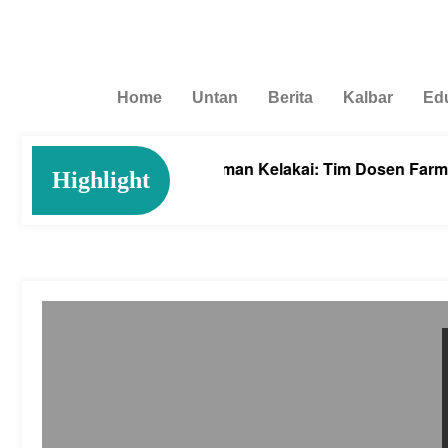
Home
Untan
Berita
Kalbar
Ed
gah Anemia dengan Tanaman Kelakai: Tim Dosen Farmasi U
Highlight
ust 4, 2026