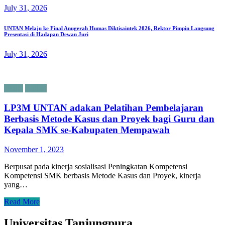
July 31, 2026
UNTAN Melaju ke Final Anugerah Humas Diktisaintek 2026, Rektor Pimpin Langsung
Presentasi di Hadapan Dewan Juri
July 31, 2026
Berita
Kalbar
LP3M UNTAN adakan Pelatihan Pembelajaran
Berbasis Metode Kasus dan Proyek bagi Guru dan
Kepala SMK se-Kabupaten Mempawah
November 1, 2023
Berpusat pada kinerja sosialisasi Peningkatan Kompetensi
Kompetensi SMK berbasis Metode Kasus dan Proyek, kinerja
yang…
Read More
Universitas Tanjungpura