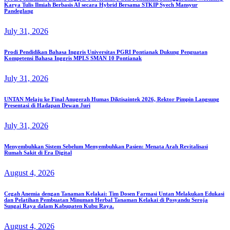
Karya Tulis Ilmiah Berbasis AI secara Hybrid Bersama STKIP Syech Mansyur
Pandeglang
July 31, 2026
Prodi Pendidikan Bahasa Inggris Universitas PGRI Pontianak Dukung Penguatan
Kompetensi Bahasa Inggris MPLS SMAN 10 Pontianak
July 31, 2026
UNTAN Melaju ke Final Anugerah Humas Diktisaintek 2026, Rektor Pimpin Langsung
Presentasi di Hadapan Dewan Juri
July 31, 2026
Menyembuhkan Sistem Sebelum Menyembuhkan Pasien: Menata Arah Revitalisasi
Rumah Sakit di Era Digital
August 4, 2026
Cegah Anemia dengan Tanaman Kelakai: Tim Dosen Farmasi Untan Melakukan Edukasi
dan Pelatihan Pembuatan Minuman Herbal Tanaman Kelakai di Posyandu Seroja
Sungai Raya dalam Kabupaten Kubu Raya.
August 4, 2026