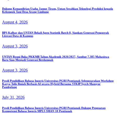
Dukung Kemandirian Usaha Jamur Tiram, Untan Serahkan Teknologi Produksi kepada
Kelompok Tani Desa Arang Limbung
August 4, 2026
BPS Kalbar dan UNTAN Bekali Agen Statistik Batch 8, Siapkan Generasi Penggerak
Literasi Data di Kampus
August 3, 2026
UNTAN Resmi Buka PKKMB Tahun Akademik 2026/2027, Sambut 7.385 Mahasiswa
Baru Siap Menjadi Generasi Berdampak
August 3, 2026
Prodi Pendidikan Bahasa Inggris Universitas PGRI Pontianak Selenggarakan Workshop
Karya Tulis Ilmiah Berbasis AI secara Hybrid Bersama STKIP Syech Mansyur
Pandeglang
July 31, 2026
Prodi Pendidikan Bahasa Inggris Universitas PGRI Pontianak Dukung Penguatan
Kompetensi Bahasa Inggris MPLS SMAN 10 Pontianak