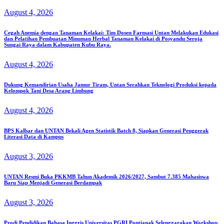
August 4, 2026
Cegah Anemia dengan Tanaman Kelakai: Tim Dosen Farmasi Untan Melakukan Edukasi
dan Pelatihan Pembuatan Minuman Herbal Tanaman Kelakai di Posyandu Seroja
Sungai Raya dalam Kabupaten Kubu Raya.
August 4, 2026
Dukung Kemandirian Usaha Jamur Tiram, Untan Serahkan Teknologi Produksi kepada
Kelompok Tani Desa Arang Limbung
August 4, 2026
BPS Kalbar dan UNTAN Bekali Agen Statistik Batch 8, Siapkan Generasi Penggerak
Literasi Data di Kampus
August 3, 2026
UNTAN Resmi Buka PKKMB Tahun Akademik 2026/2027, Sambut 7.385 Mahasiswa
Baru Siap Menjadi Generasi Berdampak
August 3, 2026
Prodi Pendidikan Bahasa Inggris Universitas PGRI Pontianak Selenggarakan Workshop