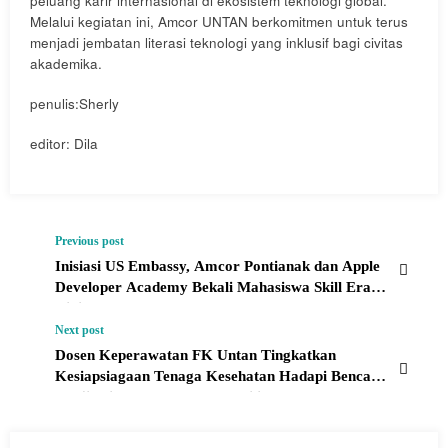
peluang karir internasional di ekosistem teknologi global.
Melalui kegiatan ini, Amcor UNTAN berkomitmen untuk terus
menjadi jembatan literasi teknologi yang inklusif bagi civitas
akademika.
penulis:Sherly
editor: Dila
Previous post
Inisiasi US Embassy, Amcor Pontianak dan Apple
Developer Academy Bekali Mahasiswa Skill Era
Digital
Next post
Dosen Keperawatan FK Untan Tingkatkan
Kesiapsiagaan Tenaga Kesehatan Hadapi Bencana
Banjir di Puskesmas Tayan Hilir