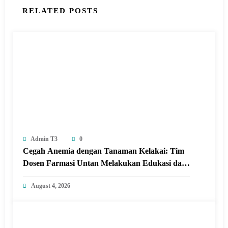
RELATED POSTS
Admin T3
0
Cegah Anemia dengan Tanaman Kelakai: Tim
Dosen Farmasi Untan Melakukan Edukasi dan
Pelatihan Pembuatan Minuman Herbal
August 4, 2026
Tanaman Kelakai di Posyandu Seroja Sungai
Raya dalam Kabupaten Kubu Raya.