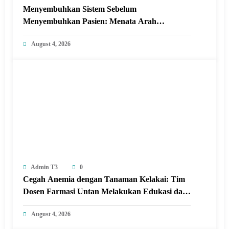
Menyembuhkan Sistem Sebelum
Menyembuhkan Pasien: Menata Arah
Revitalisasi Rumah Sakit di Era Digital
August 4, 2026
Admin T3
0
Cegah Anemia dengan Tanaman Kelakai: Tim
Dosen Farmasi Untan Melakukan Edukasi dan
Pelatihan Pembuatan Minuman Herbal
August 4, 2026
Tanaman Kelakai di Posyandu Seroja Sungai
Raya dalam Kabupaten Kubu Raya.