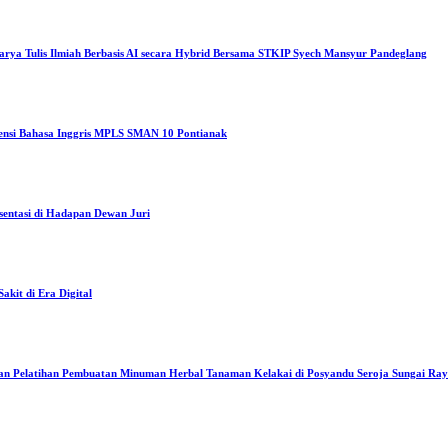
arya Tulis Ilmiah Berbasis AI secara Hybrid Bersama STKIP Syech Mansyur Pandeglang
tensi Bahasa Inggris MPLS SMAN 10 Pontianak
sentasi di Hadapan Dewan Juri
kit di Era Digital
an Pelatihan Pembuatan Minuman Herbal Tanaman Kelakai di Posyandu Seroja Sungai Ra