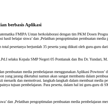
n berbasis Aplikasi
ematika FMIPA Untan berkolaborasi dengan tim PKM Dosen Program S
uasi hasil belajar siswa’ dan ,Pelatihan pengoptimalan pembuatan med
total pesertanya berjumlah 35 peserta yang diikuti oleh guru-guru dar
.Pd.I selaku Kepala SMP Negeri 05 Pontianak dan Ibu Dr. Yundari, M.
an pembuatan media pembelajaran menggunakan Aplikasi Powtoon’ dimo
on yang jarang diketahui namun akan sangat membantu dalam pembuata
bukti menarik dan memotivasi. langkah-langkah dalam membuat media 
inya tujuan pembelajaran. Para peserta, dalam hal ini guru-guru di 
ar siswa’ dan ,Pelatihan pengoptimalan pembuatan media pembelajaran 