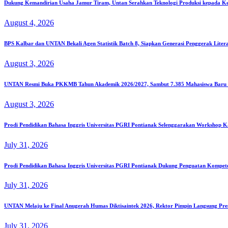
Dukung Kemandirian Usaha Jamur Tiram, Untan Serahkan Teknologi Produksi kepada K
August 4, 2026
BPS Kalbar dan UNTAN Bekali Agen Statistik Batch 8, Siapkan Generasi Penggerak Liter
August 3, 2026
UNTAN Resmi Buka PKKMB Tahun Akademik 2026/2027, Sambut 7.385 Mahasiswa Baru S
August 3, 2026
Prodi Pendidikan Bahasa Inggris Universitas PGRI Pontianak Selenggarakan Workshop K
July 31, 2026
Prodi Pendidikan Bahasa Inggris Universitas PGRI Pontianak Dukung Penguatan Kompe
July 31, 2026
UNTAN Melaju ke Final Anugerah Humas Diktisaintek 2026, Rektor Pimpin Langsung Pre
July 31, 2026