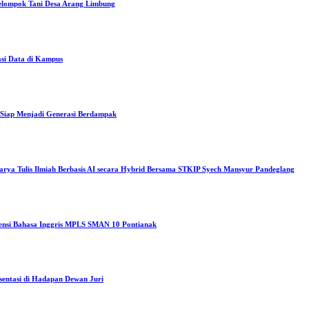
elompok Tani Desa Arang Limbung
asi Data di Kampus
iap Menjadi Generasi Berdampak
arya Tulis Ilmiah Berbasis AI secara Hybrid Bersama STKIP Syech Mansyur Pandeglang
tensi Bahasa Inggris MPLS SMAN 10 Pontianak
sentasi di Hadapan Dewan Juri