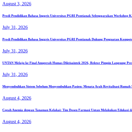
August 3, 2026
Prodi Pendidikan Bahasa Inggris Universitas PGRI Pontianak Selenggarakan Workshop K
July 31, 2026
Prodi Pendidikan Bahasa Inggris Universitas PGRI Pontianak Dukung Penguatan Kompe
July 31, 2026
UNTAN Melaju ke Final Anugerah Humas Diktisaintek 2026, Rektor Pimpin Langsung Pre
July 31, 2026
Menyembuhkan Sistem Sebelum Menyembuhkan Pasien: Menata Arah Revitalisasi Rumah Sa
August 4, 2026
Cegah Anemia dengan Tanaman Kelakai: Tim Dosen Farmasi Untan Melakukan Edukasi d
August 4, 2026