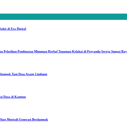
kit di Era Digital
an Pelatihan Pembuatan Minuman Herbal Tanaman Kelakai di Posyandu Seroja Sungai Ra
elompok Tani Desa Arang Limbung
asi Data di Kampus
iap Menjadi Generasi Berdampak