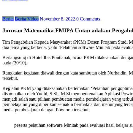
Berita
Berita Video
November 8, 2022
0 Comments
Jurusan Matematika FMIPA Untan adakan Pengabdia
Tim Pengabdian Kepada Masyarakat (PKM) Dosen Program Studi Mat
dua tema yang berbeda, yaitu ‘Pelatihan software Minitab pada eval
Berlangsung di Hotel Ibis Pontianak, acara PKM dilaksanakan dengan 
pada (30/10).
Rangkaian kegiatan diawali dengan kata sambutan oleh Nurhaidin, M
tersebut.
Kegiatan PKM yang dilaksanakan bertemakan ‘Pelatihan pengoptimal
disampaikan oleh Yudhi, S.Si., M.Si memperkenalkan Aplikasi Powto
menjadi salah satu pilihan pembuatan media pembelajaran yang ter
pembelajaran yang diberikan semakin bermakna dan menunjang tercapa
media pembelajaran dengan Powtoon tersebut.
peserta pelatihan software Minitab pada evaluasi hasil belaj