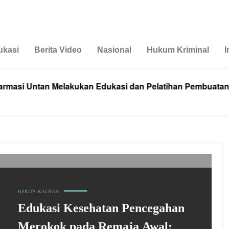
ukasi
Berita Video
Nasional
Hukum Kriminal
I
si Untan Melakukan Edukasi dan Pelatihan Pembuatan Mi
BERITA
KALBAR
Edukasi Kesehatan Pencegahan
Merokok pada Remaja Awal: