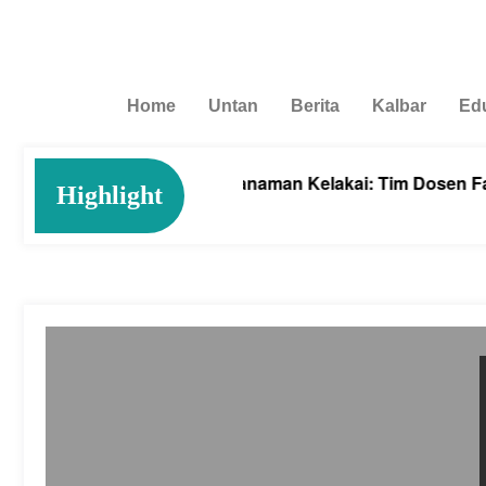
Home
Untan
Berita
Kalbar
Ed
Cegah Anemia dengan Tanaman Kelakai: Tim Dosen Farma
Highlight
August 4, 2026