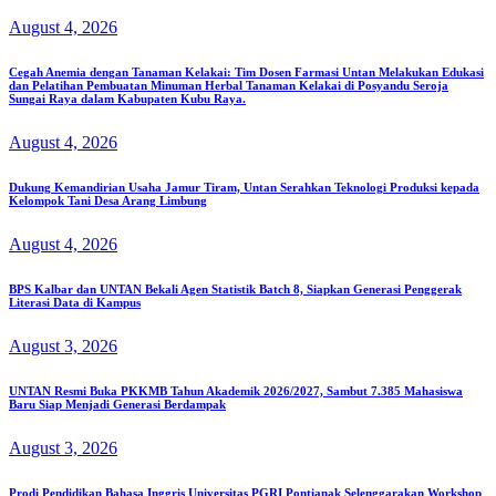
August 4, 2026
Cegah Anemia dengan Tanaman Kelakai: Tim Dosen Farmasi Untan Melakukan Edukasi
dan Pelatihan Pembuatan Minuman Herbal Tanaman Kelakai di Posyandu Seroja
Sungai Raya dalam Kabupaten Kubu Raya.
August 4, 2026
Dukung Kemandirian Usaha Jamur Tiram, Untan Serahkan Teknologi Produksi kepada
Kelompok Tani Desa Arang Limbung
August 4, 2026
BPS Kalbar dan UNTAN Bekali Agen Statistik Batch 8, Siapkan Generasi Penggerak
Literasi Data di Kampus
August 3, 2026
UNTAN Resmi Buka PKKMB Tahun Akademik 2026/2027, Sambut 7.385 Mahasiswa
Baru Siap Menjadi Generasi Berdampak
August 3, 2026
Prodi Pendidikan Bahasa Inggris Universitas PGRI Pontianak Selenggarakan Workshop