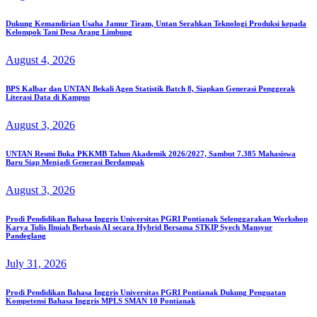
Dukung Kemandirian Usaha Jamur Tiram, Untan Serahkan Teknologi Produksi kepada
Kelompok Tani Desa Arang Limbung
August 4, 2026
BPS Kalbar dan UNTAN Bekali Agen Statistik Batch 8, Siapkan Generasi Penggerak
Literasi Data di Kampus
August 3, 2026
UNTAN Resmi Buka PKKMB Tahun Akademik 2026/2027, Sambut 7.385 Mahasiswa
Baru Siap Menjadi Generasi Berdampak
August 3, 2026
Prodi Pendidikan Bahasa Inggris Universitas PGRI Pontianak Selenggarakan Workshop
Karya Tulis Ilmiah Berbasis AI secara Hybrid Bersama STKIP Syech Mansyur
Pandeglang
July 31, 2026
Prodi Pendidikan Bahasa Inggris Universitas PGRI Pontianak Dukung Penguatan
Kompetensi Bahasa Inggris MPLS SMAN 10 Pontianak