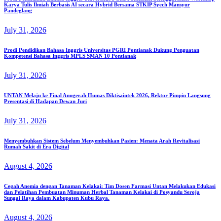
Karya Tulis Ilmiah Berbasis AI secara Hybrid Bersama STKIP Syech Mansyur
Pandeglang
July 31, 2026
Prodi Pendidikan Bahasa Inggris Universitas PGRI Pontianak Dukung Penguatan
Kompetensi Bahasa Inggris MPLS SMAN 10 Pontianak
July 31, 2026
UNTAN Melaju ke Final Anugerah Humas Diktisaintek 2026, Rektor Pimpin Langsung
Presentasi di Hadapan Dewan Juri
July 31, 2026
Menyembuhkan Sistem Sebelum Menyembuhkan Pasien: Menata Arah Revitalisasi
Rumah Sakit di Era Digital
August 4, 2026
Cegah Anemia dengan Tanaman Kelakai: Tim Dosen Farmasi Untan Melakukan Edukasi
dan Pelatihan Pembuatan Minuman Herbal Tanaman Kelakai di Posyandu Seroja
Sungai Raya dalam Kabupaten Kubu Raya.
August 4, 2026