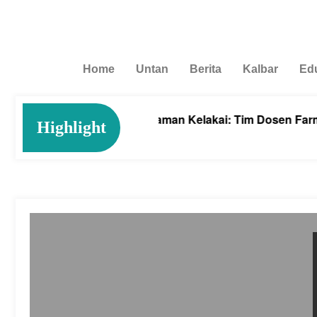
Home
Untan
Berita
Kalbar
Ed
gah Anemia dengan Tanaman Kelakai: Tim Dosen Farmasi 
Highlight
gust 4, 2026