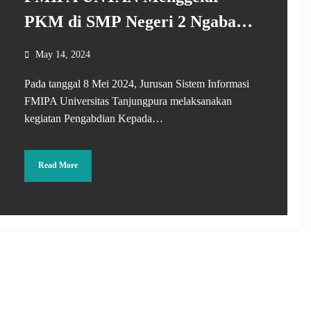
PKM di SMP Negeri 2 Ngabang:
Peningkatan Pembuatan Media
May 14, 2024
Pembelajaran Melalui Pelatihan
Pada tanggal 8 Mei 2024, Jurusan Sistem Informasi
Canva dan Artificial Intelligence
FMIPA Universitas Tanjungpura melaksanakan
(AI)
kegiatan Pengabdian Kepada…
Read More