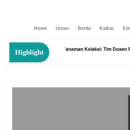
Home
Untan
Berita
Kalbar
Ed
Cegah Anemia dengan Tanaman Kelakai: Tim Dosen Farma
Highlight
August 4, 2026