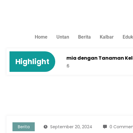
Home
Untan
Berita
Kalbar
Eduk
al
Cegah Anemia dengan Tanaman Kelakai: Tim 
Highlight
August 4, 2026
Berita
September 20, 2024
0 Commen