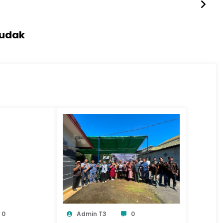
ludak
0
Admin T3
0