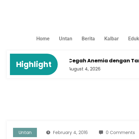
Home
Untan
Berita
Kalbar
Eduk
i Era Digital
Cegah Anemia dengan Tanaman Kel
Highlight
August 4, 2026
Untan
February 4, 2016
0 Comments