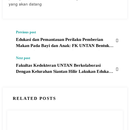
yang akan datang
Previous post
Edukasi dan Pemantauan Perilaku Pemberian
Makan Pada Bayi dan Anak: FK UNTAN Bentuk
Community Feeding Center di Kelurahan Siantan
Hilir
Next post
Fakultas Kedokteran UNTAN Berkolaborasi
Dengan Kelurahan Siantan Hilir Lakukan Edukasi
Kesehatan Reproduksi Remaja Putri di Kelurahan
Siantan Hilir
RELATED POSTS