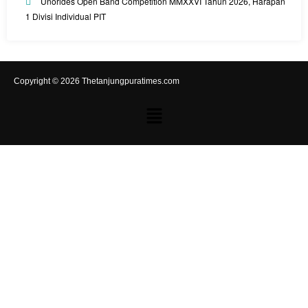
Unorides Open Band Competition MMXXVI Tahun 2026, Harapan
1 Divisi Individual PIT
Copyright © 2026 Thetanjungpuratimes.com