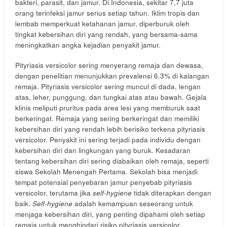
bakteri, parasit, dan jamur. Di Indonesia, sekitar 7,7 juta
orang terinfeksi jamur serius setiap tahun. Iklim tropis dan
lembab memperkuat ketahanan jamur, diperburuk oleh
tingkat kebersihan diri yang rendah, yang bersama-sama
meningkatkan angka kejadian penyakit jamur.
Pityriasis versicolor sering menyerang remaja dan dewasa,
dengan penelitian menunjukkan prevalensi 6.3% di kalangan
remaja. Pityriasis versicolor sering muncul di dada, lengan
atas, leher, punggung, dan tungkai atas atau bawah. Gejala
klinis meliputi pruritus pada area lesi yang memburuk saat
berkeringat. Remaja yang sering berkeringat dan memiliki
kebersihan diri yang rendah lebih berisiko terkena pityriasis
versicolor. Penyakit ini sering terjadi pada individu dengan
kebersihan diri dan lingkungan yang buruk. Kesadaran
tentang kebersihan diri sering diabaikan oleh remaja, seperti
siswa Sekolah Menengah Pertama. Sekolah bisa menjadi
tempat potensial penyebaran jamur penyebab pityriasis
versicolor, terutama jika
self-hygiene
tidak diterapkan dengan
baik.
Self-hygiene
adalah kemampuan seseorang untuk
menjaga kebersihan diri, yang penting dipahami oleh setiap
remaja untuk menghindari risiko pityriasis versicolor.