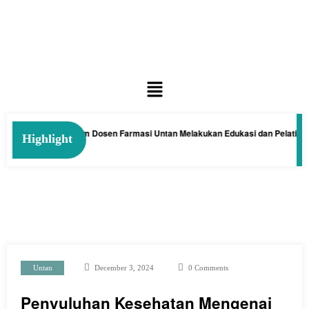
an Kelakai: Tim Dosen Farmasi Untan Melakukan Edukasi dan Pelatihan Pem
Highlight
Untan
December 3, 2024
0 Comments
Penyuluhan Kesehatan Mengenai