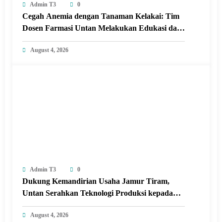
Admin T3
0
Cegah Anemia dengan Tanaman Kelakai: Tim
Dosen Farmasi Untan Melakukan Edukasi dan
Pelatihan Pembuatan Minuman Herbal
August 4, 2026
Tanaman Kelakai di Posyandu Seroja Sungai
Raya dalam Kabupaten Kubu Raya.
Admin T3
0
Dukung Kemandirian Usaha Jamur Tiram,
Untan Serahkan Teknologi Produksi kepada
Kelompok Tani Desa Arang Limbung
August 4, 2026