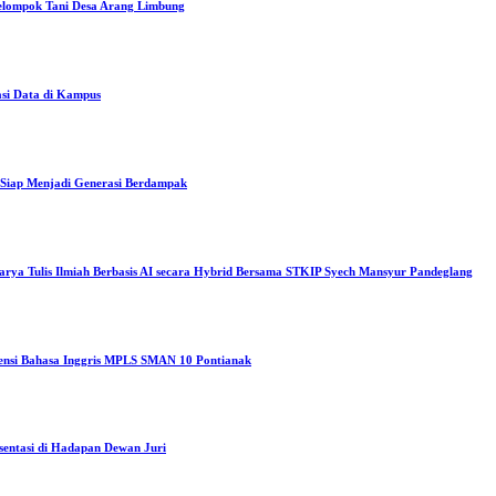
elompok Tani Desa Arang Limbung
asi Data di Kampus
iap Menjadi Generasi Berdampak
arya Tulis Ilmiah Berbasis AI secara Hybrid Bersama STKIP Syech Mansyur Pandeglang
tensi Bahasa Inggris MPLS SMAN 10 Pontianak
sentasi di Hadapan Dewan Juri