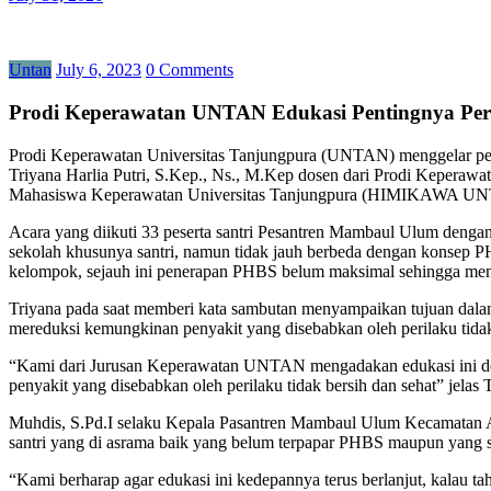
Untan
July 6, 2023
0 Comments
Prodi Keperawatan UNTAN Edukasi Pentingnya Peri
Prodi Keperawatan Universitas Tanjungpura (UNTAN) menggelar p
Triyana Harlia Putri, S.Kep., Ns., M.Kep dosen dari Prodi Keperaw
Mahasiswa Keperawatan Universitas Tanjungpura (HIMIKAWA U
Acara yang diikuti 33 peserta santri Pesantren Mambaul Ulum denga
sekolah khusunya santri, namun tidak jauh berbeda dengan konsep 
kelompok, sejauh ini penerapan PHBS belum maksimal sehingga meme
Triyana pada saat memberi kata sambutan menyampaikan tujuan dalam
mereduksi kemungkinan penyakit yang disebabkan oleh perilaku tidak
“Kami dari Jurusan Keperawatan UNTAN mengadakan edukasi ini den
penyakit yang disebabkan oleh perilaku tidak bersih dan sehat” jelas 
Muhdis, S.Pd.I selaku Kepala Pasantren Mambaul Ulum Kecamatan Am
santri yang di asrama baik yang belum terpapar PHBS maupun yang
“Kami berharap agar edukasi ini kedepannya terus berlanjut, kalau t