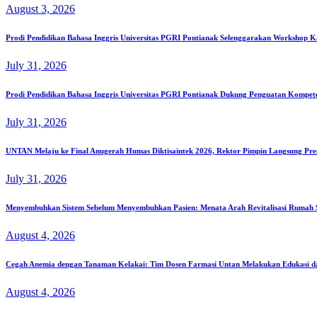
August 3, 2026
Prodi Pendidikan Bahasa Inggris Universitas PGRI Pontianak Selenggarakan Workshop K
July 31, 2026
Prodi Pendidikan Bahasa Inggris Universitas PGRI Pontianak Dukung Penguatan Kompe
July 31, 2026
UNTAN Melaju ke Final Anugerah Humas Diktisaintek 2026, Rektor Pimpin Langsung Pre
July 31, 2026
Menyembuhkan Sistem Sebelum Menyembuhkan Pasien: Menata Arah Revitalisasi Rumah Sa
August 4, 2026
Cegah Anemia dengan Tanaman Kelakai: Tim Dosen Farmasi Untan Melakukan Edukasi d
August 4, 2026