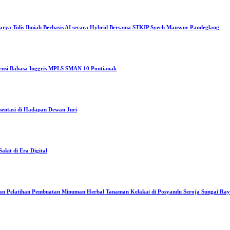
arya Tulis Ilmiah Berbasis AI secara Hybrid Bersama STKIP Syech Mansyur Pandeglang
tensi Bahasa Inggris MPLS SMAN 10 Pontianak
sentasi di Hadapan Dewan Juri
kit di Era Digital
an Pelatihan Pembuatan Minuman Herbal Tanaman Kelakai di Posyandu Seroja Sungai Ra