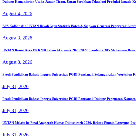
Dukung Kemandirian Usaha Jamur Tiram, Untan Serahkan Teknologi Produksi kepada K
August 4, 2026
BPS Kalbar dan UNTAN Bekali Agen Statistik Batch 8, Siapkan Generasi Penggerak Liter
August 3, 2026
UNTAN Resmi Buka PKKMB Tahun Akademik 2026/2027, Sambut 7.385 Mahasiswa Baru S
August 3, 2026
Prodi Pendidikan Bahasa Inggris Universitas PGRI Pontianak Selenggarakan Workshop K
July 31, 2026
Prodi Pendidikan Bahasa Inggris Universitas PGRI Pontianak Dukung Penguatan Kompe
July 31, 2026
UNTAN Melaju ke Final Anugerah Humas Diktisaintek 2026, Rektor Pimpin Langsung Pre
July 31, 2026