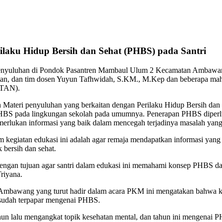
laku Hidup Bersih dan Sehat (PHBS) pada Santri
enyuluhan di Pondok Pasantren Mambaul Ulum 2 Kecamatan Ambawang
atan, dan tim dosen Yuyun Tafhwidah, S.KM., M.Kep dan beberapa maha
NTAN).
n Materi penyuluhan yang berkaitan dengan Perilaku Hidup Bersih dan
PHBS pada lingkungan sekolah pada umumnya. Penerapan PHBS diperlu
rlukan informasi yang baik dalam mencegah terjadinya masalah yang 
 kegiatan edukasi ini adalah agar remaja mendapatkan informasi yan
 bersih dan sehat.
gan tujuan agar santri dalam edukasi ini memahami konsep PHBS dan
Triyana.
bawang yang turut hadir dalam acara PKM ini mengatakan bahwa kegia
 sudah terpapar mengenai PHBS.
ahun lalu mengangkat topik kesehatan mental, dan tahun ini mengenai P