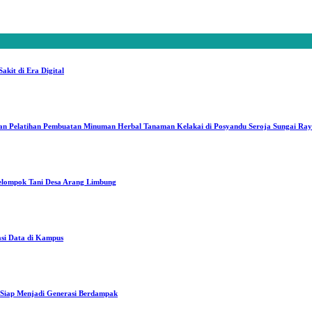
kit di Era Digital
an Pelatihan Pembuatan Minuman Herbal Tanaman Kelakai di Posyandu Seroja Sungai Ra
elompok Tani Desa Arang Limbung
asi Data di Kampus
iap Menjadi Generasi Berdampak