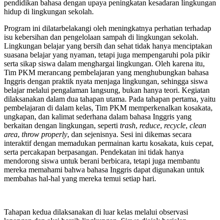
pendidikan bahasa dengan upaya peningkatan kesadaran lingkungan
hidup di lingkungan sekolah.
Program ini dilatarbelakangi oleh meningkatnya perhatian terhadap
isu kebersihan dan pengelolaan sampah di lingkungan sekolah.
Lingkungan belajar yang bersih dan sehat tidak hanya menciptakan
suasana belajar yang nyaman, tetapi juga mempengaruhi pola pikir
serta sikap siswa dalam menghargai lingkungan. Oleh karena itu,
Tim PKM merancang pembelajaran yang menghubungkan bahasa
Inggris dengan praktik nyata menjaga lingkungan, sehingga siswa
belajar melalui pengalaman langsung, bukan hanya teori. Kegiatan
dilaksanakan dalam dua tahapan utama. Pada tahapan pertama, yaitu
pembelajaran di dalam kelas, Tim PKM memperkenalkan kosakata,
ungkapan, dan kalimat sederhana dalam bahasa Inggris yang
berkaitan dengan lingkungan, seperti
trash
,
reduce
,
recycle
,
clean
area
,
throw properly
, dan sejenisnya. Sesi ini dikemas secara
interaktif dengan memadukan permainan kartu kosakata, kuis cepat,
serta percakapan berpasangan. Pendekatan ini tidak hanya
mendorong siswa untuk berani berbicara, tetapi juga membantu
mereka memahami bahwa bahasa Inggris dapat digunakan untuk
membahas hal-hal yang mereka temui setiap hari.
Tahapan kedua dilaksanakan di luar kelas melalui observasi