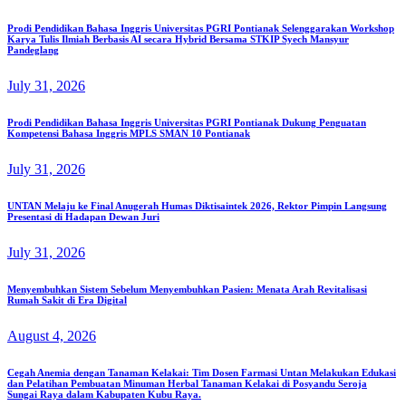
Prodi Pendidikan Bahasa Inggris Universitas PGRI Pontianak Selenggarakan Workshop
Karya Tulis Ilmiah Berbasis AI secara Hybrid Bersama STKIP Syech Mansyur
Pandeglang
July 31, 2026
Prodi Pendidikan Bahasa Inggris Universitas PGRI Pontianak Dukung Penguatan
Kompetensi Bahasa Inggris MPLS SMAN 10 Pontianak
July 31, 2026
UNTAN Melaju ke Final Anugerah Humas Diktisaintek 2026, Rektor Pimpin Langsung
Presentasi di Hadapan Dewan Juri
July 31, 2026
Menyembuhkan Sistem Sebelum Menyembuhkan Pasien: Menata Arah Revitalisasi
Rumah Sakit di Era Digital
August 4, 2026
Cegah Anemia dengan Tanaman Kelakai: Tim Dosen Farmasi Untan Melakukan Edukasi
dan Pelatihan Pembuatan Minuman Herbal Tanaman Kelakai di Posyandu Seroja
Sungai Raya dalam Kabupaten Kubu Raya.