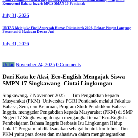
Kompetensi Bahasa Inggris MPLS SMAN 10 Pontianak
July 31, 2026
UNTAN Melaju ke Final Anugerah Humas Diktisaintek 2026, Rektor Pimpin Langsung
Presentasi di Hadapan Dewan Juri
July 31, 2026
Untan
November 24, 2025
0 Comments
Dari Kata ke Aksi, Eco-English Mengajak Siswa
SMPN 17 Singkawang Cintai Lingkungan
Singkawang, 7 November 2025 — Tim Pengabdian kepada
Masyarakat (PKM) Universitas PGRI Pontianak melalui Fakultas
Bahasa, Seni, dan Kejuruan, Program Studi Pendidikan Bahasa
Inggris, menggelar Pengabdian kepada Masyarakat (PKM) di SMP
Negeri 17 Singkawang dengan mengangkat tema “Eco-English:
Pembelajaran Bahasa Inggris Berbasis Isu Lingkungan Hidup
Lokal.” Program ini dilaksanakan sebagai bentuk kontribusi Tim
PKM yaitu para dosen dan mahasiswa dalam mengintegrasikan