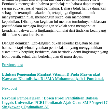
Pontianak menegaskan bahwa pembelajaran bahasa dapat menjadi
sarana edukasi sosial yang bermakna. Bahasa tidak hanya diajarkan
sebagai keterampilan akademik, tetapi juga digunakan untuk
menyampaikan nilai, membangun sikap, dan membentuk
kepedulian. Diharapkan kegiatan ini memicu tumbuhnya kebiasaan
positif dalam menjaga lingkungan sekolah serta memperkuat
kesadaran bahwa cinta lingkungan dimulai dari tindakan kecil yang
dilakukan secara konsisten.
Dengan demikian, Eco-English bukan sekadar kegiatan belajar
bahasa, tetapi sebuah gerakan pembelajaran yang menggerakkan
siswa untuk berpikir, berbicara, dan bertindak demi lingkungan yang
lebih bersih, sehat, dan berkelanjutan di masa depan.
Previous post
Edukasi Pengenalan Manfaat Vitamin D Pada Masyarakat
Kawasan Khatulistiwa Di SMA Muhammadiyah 1 Pontianak
Next post
Revolusi Pembelajaran : Dosen Prodi Pendidikan Bahasa
Inggris Universitas PGRI Pontianak Ajak Guru SMP Negeri 17
Singkawang Optimalkan AI