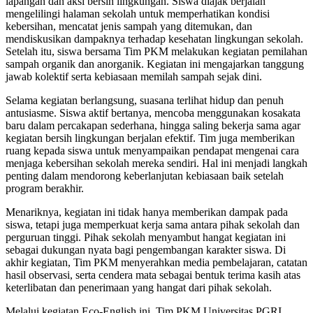
lapangan dan aksi bersih lingkungan. Siswa diajak berjalan
mengelilingi halaman sekolah untuk memperhatikan kondisi
kebersihan, mencatat jenis sampah yang ditemukan, dan
mendiskusikan dampaknya terhadap kesehatan lingkungan sekolah.
Setelah itu, siswa bersama Tim PKM melakukan kegiatan pemilahan
sampah organik dan anorganik. Kegiatan ini mengajarkan tanggung
jawab kolektif serta kebiasaan memilah sampah sejak dini.
Selama kegiatan berlangsung, suasana terlihat hidup dan penuh
antusiasme. Siswa aktif bertanya, mencoba menggunakan kosakata
baru dalam percakapan sederhana, hingga saling bekerja sama agar
kegiatan bersih lingkungan berjalan efektif. Tim juga memberikan
ruang kepada siswa untuk menyampaikan pendapat mengenai cara
menjaga kebersihan sekolah mereka sendiri. Hal ini menjadi langkah
penting dalam mendorong keberlanjutan kebiasaan baik setelah
program berakhir.
Menariknya, kegiatan ini tidak hanya memberikan dampak pada
siswa, tetapi juga memperkuat kerja sama antara pihak sekolah dan
perguruan tinggi. Pihak sekolah menyambut hangat kegiatan ini
sebagai dukungan nyata bagi pengembangan karakter siswa. Di
akhir kegiatan, Tim PKM menyerahkan media pembelajaran, catatan
hasil observasi, serta cendera mata sebagai bentuk terima kasih atas
keterlibatan dan penerimaan yang hangat dari pihak sekolah.
Melalui kegiatan Eco-English ini, Tim PKM Universitas PGRI