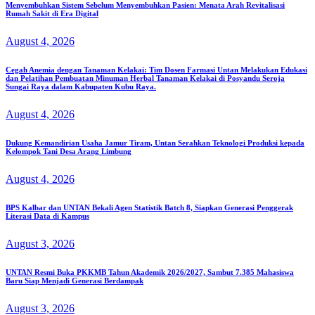
Menyembuhkan Sistem Sebelum Menyembuhkan Pasien: Menata Arah Revitalisasi
Rumah Sakit di Era Digital
August 4, 2026
Cegah Anemia dengan Tanaman Kelakai: Tim Dosen Farmasi Untan Melakukan Edukasi
dan Pelatihan Pembuatan Minuman Herbal Tanaman Kelakai di Posyandu Seroja
Sungai Raya dalam Kabupaten Kubu Raya.
August 4, 2026
Dukung Kemandirian Usaha Jamur Tiram, Untan Serahkan Teknologi Produksi kepada
Kelompok Tani Desa Arang Limbung
August 4, 2026
BPS Kalbar dan UNTAN Bekali Agen Statistik Batch 8, Siapkan Generasi Penggerak
Literasi Data di Kampus
August 3, 2026
UNTAN Resmi Buka PKKMB Tahun Akademik 2026/2027, Sambut 7.385 Mahasiswa
Baru Siap Menjadi Generasi Berdampak
August 3, 2026