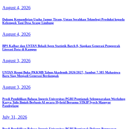
August 4, 2026
Dukung Kemandirian Usaha Jamur Tiram, Untan Serahkan Teknologi Produksi kepada
Kelompok Tani Desa Arang Limbung
August 4, 2026
BPS Kalbar dan UNTAN Bekali Agen Statistik Batch 8, Siapkan Generasi Penggerak
Literasi Data di Kampus
August 3, 2026
UNTAN Resmi Buka PKKMB Tahun Akademik 2026/2027, Sambut 7.385 Mahasiswa
Baru Siap Menjadi Generasi Berdampak
August 3, 2026
Prodi Pendidikan Bahasa Inggris Universitas PGRI Pontianak Selenggarakan Workshop
Karya Tulis Ilmiah Berbasis AI secara Hybrid Bersama STKIP Syech Mansyur
Pandeglang
July 31, 2026
Prodi Pendidikan Bahasa Inggris Universitas PGRI Pontianak Dukung Penguatan