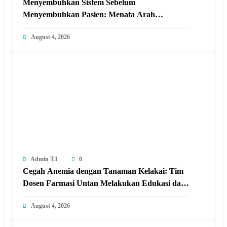
Menyembuhkan Sistem Sebelum
Menyembuhkan Pasien: Menata Arah
Revitalisasi Rumah Sakit di Era Digital
August 4, 2026
Admin T3
0
Cegah Anemia dengan Tanaman Kelakai: Tim
Dosen Farmasi Untan Melakukan Edukasi dan
Pelatihan Pembuatan Minuman Herbal
August 4, 2026
Tanaman Kelakai di Posyandu Seroja Sungai
Raya dalam Kabupaten Kubu Raya.