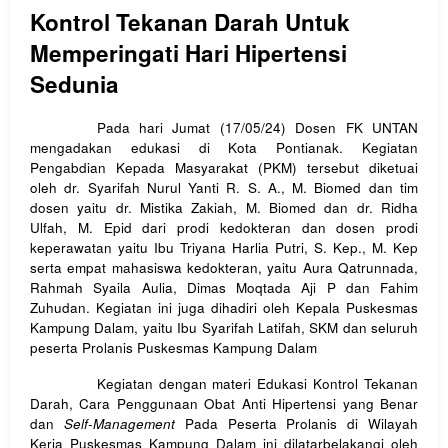
Kontrol Tekanan Darah Untuk
Memperingati Hari Hipertensi
Sedunia
Pada hari Jumat (17/05/24) Dosen FK UNTAN
mengadakan edukasi di Kota Pontianak. Kegiatan
Pengabdian Kepada Masyarakat (PKM) tersebut diketuai
oleh dr. Syarifah Nurul Yanti R. S. A., M. Biomed dan tim
dosen yaitu dr. Mistika Zakiah, M. Biomed dan dr. Ridha
Ulfah, M. Epid dari prodi kedokteran dan dosen prodi
keperawatan yaitu Ibu Triyana Harlia Putri, S. Kep., M. Kep
serta empat mahasiswa kedokteran, yaitu Aura Qatrunnada,
Rahmah Syaila Aulia, Dimas Moqtada Aji P dan Fahim
Zuhudan. Kegiatan ini juga dihadiri oleh Kepala Puskesmas
Kampung Dalam, yaitu Ibu Syarifah Latifah, SKM dan seluruh
peserta Prolanis Puskesmas Kampung Dalam
Kegiatan dengan materi Edukasi Kontrol Tekanan
Darah, Cara Penggunaan Obat Anti Hipertensi yang Benar
dan
Self-Management
Pada Peserta Prolanis di Wilayah
Kerja Puskesmas Kampung Dalam ini dilatarbelakangi oleh