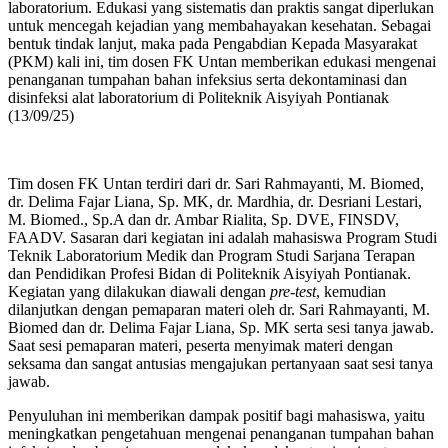
laboratorium. Edukasi yang sistematis dan praktis sangat diperlukan
untuk mencegah kejadian yang membahayakan kesehatan. Sebagai
bentuk tindak lanjut, maka pada Pengabdian Kepada Masyarakat
(PKM) kali ini, tim dosen FK Untan memberikan edukasi mengenai
penanganan tumpahan bahan infeksius serta dekontaminasi dan
disinfeksi alat laboratorium di Politeknik Aisyiyah Pontianak
(13/09/25)
Tim dosen FK Untan terdiri dari dr. Sari Rahmayanti, M. Biomed,
dr. Delima Fajar Liana, Sp. MK, dr. Mardhia, dr. Desriani Lestari,
M. Biomed., Sp.A dan dr. Ambar Rialita, Sp. DVE, FINSDV,
FAADV. Sasaran dari kegiatan ini adalah mahasiswa Program Studi
Teknik Laboratorium Medik dan Program Studi Sarjana Terapan
dan Pendidikan Profesi Bidan di Politeknik Aisyiyah Pontianak.
Kegiatan yang dilakukan diawali dengan
pre-test
, kemudian
dilanjutkan dengan pemaparan materi oleh dr. Sari Rahmayanti, M.
Biomed dan dr. Delima Fajar Liana, Sp. MK serta sesi tanya jawab.
Saat sesi pemaparan materi, peserta menyimak materi dengan
seksama dan sangat antusias mengajukan pertanyaan saat sesi tanya
jawab.
Penyuluhan ini memberikan dampak positif bagi mahasiswa, yaitu
meningkatkan pengetahuan mengenai penanganan tumpahan bahan