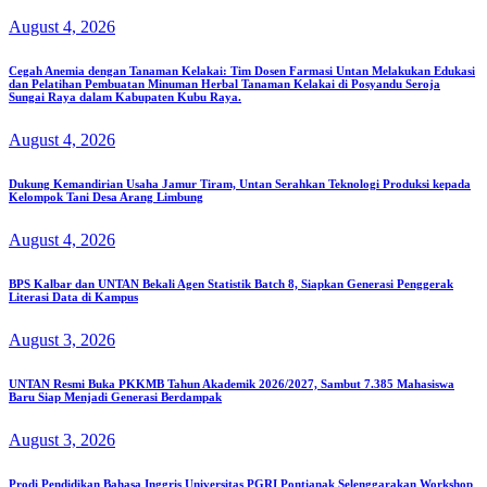
August 4, 2026
Cegah Anemia dengan Tanaman Kelakai: Tim Dosen Farmasi Untan Melakukan Edukasi
dan Pelatihan Pembuatan Minuman Herbal Tanaman Kelakai di Posyandu Seroja
Sungai Raya dalam Kabupaten Kubu Raya.
August 4, 2026
Dukung Kemandirian Usaha Jamur Tiram, Untan Serahkan Teknologi Produksi kepada
Kelompok Tani Desa Arang Limbung
August 4, 2026
BPS Kalbar dan UNTAN Bekali Agen Statistik Batch 8, Siapkan Generasi Penggerak
Literasi Data di Kampus
August 3, 2026
UNTAN Resmi Buka PKKMB Tahun Akademik 2026/2027, Sambut 7.385 Mahasiswa
Baru Siap Menjadi Generasi Berdampak
August 3, 2026
Prodi Pendidikan Bahasa Inggris Universitas PGRI Pontianak Selenggarakan Workshop