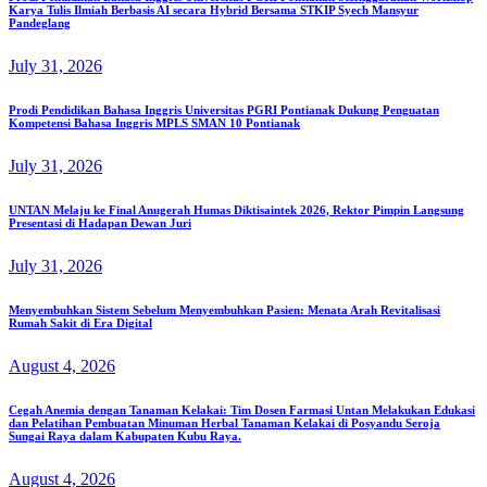
Karya Tulis Ilmiah Berbasis AI secara Hybrid Bersama STKIP Syech Mansyur
Pandeglang
July 31, 2026
Prodi Pendidikan Bahasa Inggris Universitas PGRI Pontianak Dukung Penguatan
Kompetensi Bahasa Inggris MPLS SMAN 10 Pontianak
July 31, 2026
UNTAN Melaju ke Final Anugerah Humas Diktisaintek 2026, Rektor Pimpin Langsung
Presentasi di Hadapan Dewan Juri
July 31, 2026
Menyembuhkan Sistem Sebelum Menyembuhkan Pasien: Menata Arah Revitalisasi
Rumah Sakit di Era Digital
August 4, 2026
Cegah Anemia dengan Tanaman Kelakai: Tim Dosen Farmasi Untan Melakukan Edukasi
dan Pelatihan Pembuatan Minuman Herbal Tanaman Kelakai di Posyandu Seroja
Sungai Raya dalam Kabupaten Kubu Raya.
August 4, 2026