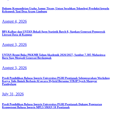
Dukung Kemandirian Usaha Jamur Tiram, Untan Serahkan Teknologi Produksi kepada
Kelompok Tani Desa Arang Limbung
August 4, 2026
BPS Kalbar dan UNTAN Bekali Agen Statistik Batch 8, Siapkan Generasi Penggerak
Literasi Data di Kampus
August 3, 2026
UNTAN Resmi Buka PKKMB Tahun Akademik 2026/2027, Sambut 7.385 Mahasiswa
Baru Siap Menjadi Generasi Berdampak
August 3, 2026
Prodi Pendidikan Bahasa Inggris Universitas PGRI Pontianak Selenggarakan Workshop
Karya Tulis Ilmiah Berbasis AI secara Hybrid Bersama STKIP Syech Mansyur
Pandeglang
July 31, 2026
Prodi Pendidikan Bahasa Inggris Universitas PGRI Pontianak Dukung Penguatan
Kompetensi Bahasa Inggris MPLS SMAN 10 Pontianak