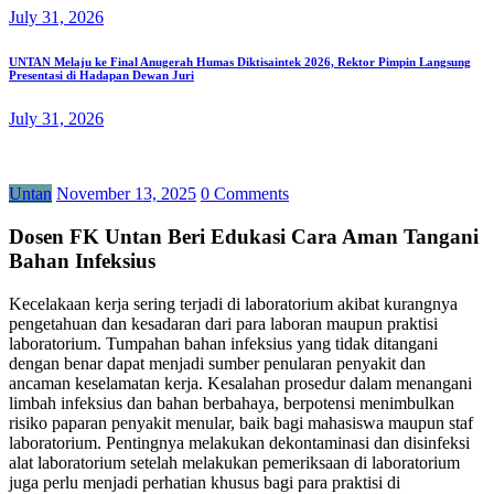
July 31, 2026
UNTAN Melaju ke Final Anugerah Humas Diktisaintek 2026, Rektor Pimpin Langsung
Presentasi di Hadapan Dewan Juri
July 31, 2026
Untan
November 13, 2025
0 Comments
Dosen FK Untan Beri Edukasi Cara Aman Tangani
Bahan Infeksius
Kecelakaan kerja sering terjadi di laboratorium akibat kurangnya
pengetahuan dan kesadaran dari para laboran maupun praktisi
laboratorium. Tumpahan bahan infeksius yang tidak ditangani
dengan benar dapat menjadi sumber penularan penyakit dan
ancaman keselamatan kerja. Kesalahan prosedur dalam menangani
limbah infeksius dan bahan berbahaya, berpotensi menimbulkan
risiko paparan penyakit menular, baik bagi mahasiswa maupun staf
laboratorium. Pentingnya melakukan dekontaminasi dan disinfeksi
alat laboratorium setelah melakukan pemeriksaan di laboratorium
juga perlu menjadi perhatian khusus bagi para praktisi di